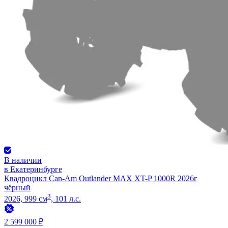
В наличии
в Екатеринбурге
Квадроцикл Can-Am Outlander MAX XT-P 1000R 2026г
чёрный
3
2026, 999 см
, 101 л.с.
2 599 000 ₽