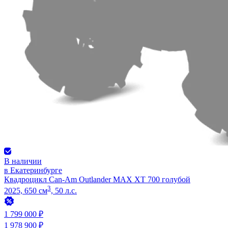
В наличии
в Екатеринбурге
Квадроцикл Can-Am Outlander MAX XT 700 голубой
3
2025, 650 см
, 50 л.с.
1 799 000 ₽
1 978 900 ₽