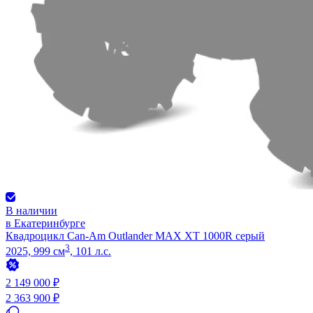
В наличии
в Екатеринбурге
Квадроцикл Can-Am Outlander MAX XT 1000R серый
3
2025, 999 см
, 101 л.с.
2 149 000 ₽
2 363 900 ₽