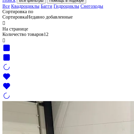
Поиск
Все фильтры
Помощь в подборе
Все
Квадроциклы
Багги
Гидроциклы
Снегоходы
Сортировка по
Сортировка
Недавно добавленные

На странице
Количество товаров
12
