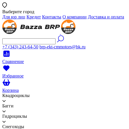
Выберите город
Для юр лиц
Кредит
Контакты
О компании
Доставка и оплата
+7 (343) 243-64-50
brp-ekt-cmmotors@bk.ru
Сравнение
Избранное
Корзина
Квадроциклы
Багги
Гидроциклы
Снегоходы