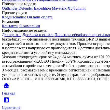
Популярные модели
Outlander
Defender
Expedition
Maverick X3
Summit
Прочие услуги
Кредитование
Онлайн оплата
Компания
Контакты
О компании
Информационные разделы
Для юр лиц
Доставка и оплата
Политика обработки персональ
bazza-brp.ru — официальный поставщик техники BRP. В нашем
с гарантией и полным пакетом документов. Продажа осуществл
и поставляется напрямую от производителя. Доступна доставка
кредита и лизинга уточняйте у менеджеров.
Условия автокредита: срок от 24 до 84 месяцев, сумма от 101 
автострахованием «КАСКО Профи», 36,9% годовых с услугой «
автомобили с пробегом категории «B» без ограничения по возра
3 месяцев, рассматриваем с временной регистрацией и самоз
условия или отказать в кредите. Услуги страхования доброво
ООО «АВАЛОН», ИНН: 6686040340, КПП: 665801001, ОГРН: 1
Главная
Сравнение