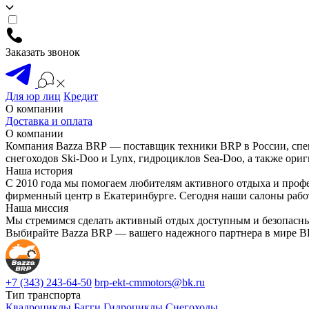
Заказать звонок
Для юр лиц
Кредит
О компании
Доставка и оплата
О компании
Компания Bazza BRP — поставщик техники BRP в России, спе
снегоходов Ski-Doo и Lynx, гидроциклов Sea-Doo, а также ориг
Наша история
С 2010 года мы помогаем любителям активного отдыха и проф
фирменный центр в Екатеринбурге. Сегодня наши салоны рабо
Наша миссия
Мы стремимся сделать активный отдых доступным и безопасны
Выбирайте Bazza BRP — вашего надежного партнера в мире BRP
+7 (343) 243-64-50
brp-ekt-cmmotors@bk.ru
Тип транспорта
Квадроциклы
Багги
Гидроциклы
Снегоходы