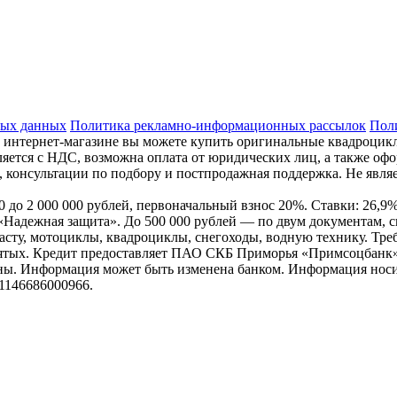
ных данных
Политика рекламно-информационных рассылок
Поли
 интернет-магазине вы можете купить оригинальные квадроцик
яется с НДС, возможна оплата от юридических лиц, а также оф
, консультации по подбору и постпродажная поддержка. Не являе
000 до 2 000 000 рублей, первоначальный взнос 20%. Ставки: 26
Надежная защита». До 500 000 рублей — по двум документам, 
сту, мотоциклы, квадроциклы, снегоходы, водную технику. Требо
анятых. Кредит предоставляет ПАО СКБ Приморья «Примсоцбанк»
льны. Информация может быть изменена банком. Информация носи
146686000966.