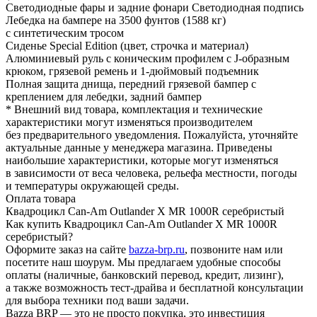
Светодиодные фары и задние фонари Светодиодная подпись
Лебедка на бампере на 3500 фунтов (1588 кг)
с синтетическим тросом
Сиденье Special Edition (цвет, строчка и материал)
Алюминиевый руль с коническим профилем с J-образным
крюком, грязевой ремень и 1-дюймовый подъемник
Полная защита днища, передний грязевой бампер с
креплением для лебедки, задний бампер
* Внешний вид товара, комплектация и технические
характеристики могут изменяться производителем
без предварительного уведомления. Пожалуйста, уточняйте
актуальные данные у менеджера магазина. Приведены
наибольшие характеристики, которые могут изменяться
в зависимости от веса человека, рельефа местности, погоды
и температуры окружающей среды.
Оплата товара
Квадроцикл Can-Am Outlander X MR 1000R серебристый
Как купить Квадроцикл Can-Am Outlander X MR 1000R
серебристый?
Оформите заказ на сайте
bazza-brp.ru
, позвоните нам или
посетите наш шоурум. Мы предлагаем удобные способы
оплаты (наличные, банковский перевод, кредит, лизинг),
а также возможность тест-драйва и бесплатной консультации
для выбора техники под ваши задачи.
Bazza BRP — это не просто покупка, это инвестиция