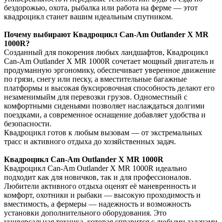
бездорожью, охота, рыбалка или работа на ферме — этот
квадроцикл станет вашим идеальным спутником.
Почему выбирают Квадроцикл Can-Am Outlander X MR
1000R?
Созданный для покорения любых ландшафтов, Квадроцикл
Can-Am Outlander X MR 1000R сочетает мощный двигатель и
продуманную эргономику, обеспечивает уверенное движение
по грязи, снегу или песку, а вместительные багажные
платформы и высокая буксировочная способность делают его
незаменимыйм для перевозки грузов. Одноместный с
комфортными сиденьями позволяет наслаждаться долгими
поездками, а современное оснащение добавляет удобства и
безопасности.
Квадроцикл готов к любым вызовам — от экстремальных
трасс и активного отдыха до хозяйственных задач.
Квадроцикл Can-Am Outlander X MR 1000R
Квадроцикл Can-Am Outlander X MR 1000R идеально
подходит как для новичков, так и для профессионалов.
Любители активного отдыха оценят её маневренность и
комфорт, охотники и рыбаки — высокую проходимость и
вместимость, а фермеры — надежность и возможность
установки дополнительного оборудования. Это
универсальная техника, которая справится с любыми задачами