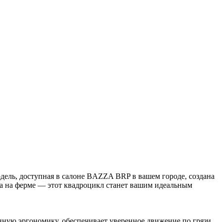
дель, доступная в салоне BAZZA BRP в вашем городе, создана
ота на ферме — этот квадроцикл станет вашим идеальным
ную эргономику, обеспечивает уверенное движение по грязи,