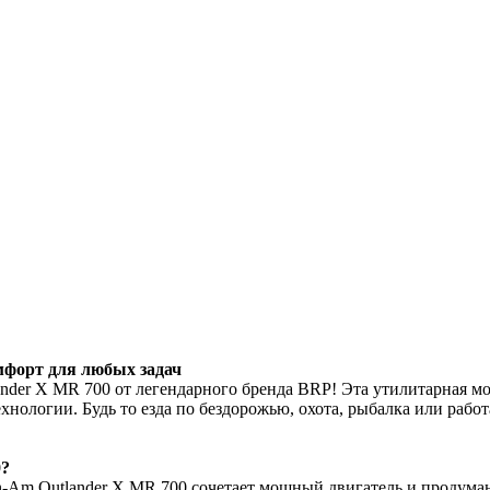
форт для любых задач
der X MR 700 от легендарного бренда BRP! Эта утилитарная мо
ехнологии. Будь то езда по бездорожью, охота, рыбалка или раб
0?
Am Outlander X MR 700 сочетает мощный двигатель и продуман