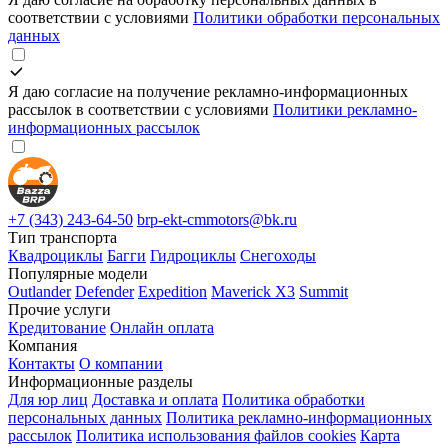
соответствии с условиями
Политики обработки персональных
данных
Я даю согласие на получение рекламно-информационных
рассылок в соответствии с условиями
Политики рекламно-
информационных рассылок
+7 (343) 243-64-50
brp-ekt-cmmotors@bk.ru
Тип транспорта
Квадроциклы
Багги
Гидроциклы
Снегоходы
Популярные модели
Outlander
Defender
Expedition
Maverick X3
Summit
Прочие услуги
Кредитование
Онлайн оплата
Компания
Контакты
О компании
Информационные разделы
Для юр лиц
Доставка и оплата
Политика обработки
персональных данных
Политика рекламно-информационных
рассылок
Политика использования файлов cookies
Карта