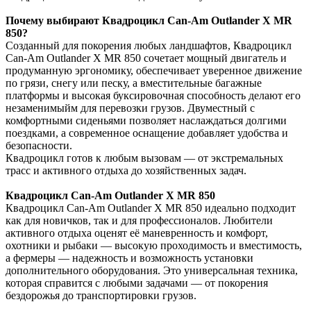
Почему выбирают Квадроцикл Can-Am Outlander X MR
850?
Созданный для покорения любых ландшафтов, Квадроцикл
Can-Am Outlander X MR 850 сочетает мощный двигатель и
продуманную эргономику, обеспечивает уверенное движение
по грязи, снегу или песку, а вместительные багажные
платформы и высокая буксировочная способность делают его
незаменимыйм для перевозки грузов. Двуместный с
комфортными сиденьями позволяет наслаждаться долгими
поездками, а современное оснащение добавляет удобства и
безопасности.
Квадроцикл готов к любым вызовам — от экстремальных
трасс и активного отдыха до хозяйственных задач.
Квадроцикл Can-Am Outlander X MR 850
Квадроцикл Can-Am Outlander X MR 850 идеально подходит
как для новичков, так и для профессионалов. Любители
активного отдыха оценят её маневренность и комфорт,
охотники и рыбаки — высокую проходимость и вместимость,
а фермеры — надежность и возможность установки
дополнительного оборудования. Это универсальная техника,
которая справится с любыми задачами — от покорения
бездорожья до транспортировки грузов.