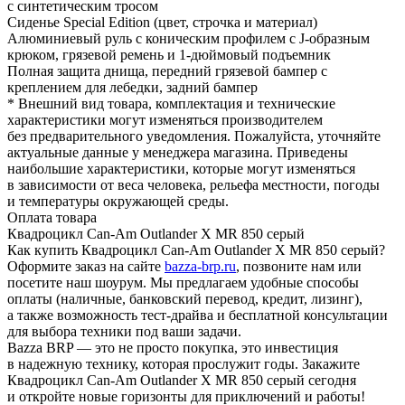
с синтетическим тросом
Сиденье Special Edition (цвет, строчка и материал)
Алюминиевый руль с коническим профилем с J-образным
крюком, грязевой ремень и 1-дюймовый подъемник
Полная защита днища, передний грязевой бампер с
креплением для лебедки, задний бампер
* Внешний вид товара, комплектация и технические
характеристики могут изменяться производителем
без предварительного уведомления. Пожалуйста, уточняйте
актуальные данные у менеджера магазина. Приведены
наибольшие характеристики, которые могут изменяться
в зависимости от веса человека, рельефа местности, погоды
и температуры окружающей среды.
Оплата товара
Квадроцикл Can-Am Outlander X MR 850 серый
Как купить Квадроцикл Can-Am Outlander X MR 850 серый?
Оформите заказ на сайте
bazza-brp.ru
, позвоните нам или
посетите наш шоурум. Мы предлагаем удобные способы
оплаты (наличные, банковский перевод, кредит, лизинг),
а также возможность тест-драйва и бесплатной консультации
для выбора техники под ваши задачи.
Bazza BRP — это не просто покупка, это инвестиция
в надежную технику, которая прослужит годы. Закажите
Квадроцикл Can-Am Outlander X MR 850 серый сегодня
и откройте новые горизонты для приключений и работы!