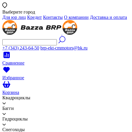
Выберите город
Для юр лиц
Кредит
Контакты
О компании
Доставка и оплата
+7 (343) 243-64-50
brp-ekt-cmmotors@bk.ru
Сравнение
Избранное
Корзина
Квадроциклы
Багги
Гидроциклы
Снегоходы