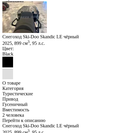
Снегоход Ski-Doo Skandic LE чёрный
3
2025, 899 см
, 95 л.с.
Цвет:
Black
О товаре
Категория
Туристические
Привод
Гусеничный
Вместимость
2 человека
Перейти к описанию
Снегоход Ski-Doo Skandic LE чёрный
3
2025, 899 см
, 95 л.с.