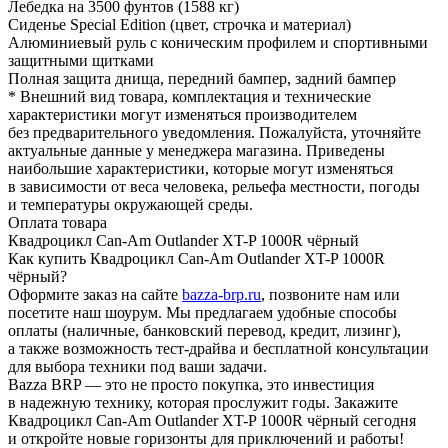
Лебедка на 3500 фунтов (1588 кг)
Сиденье Special Edition (цвет, строчка и материал)
Алюминиевый руль с коническим профилем и спортивными
защитными щитками
Полная защита днища, передний бампер, задний бампер
* Внешний вид товара, комплектация и технические
характеристики могут изменяться производителем
без предварительного уведомления. Пожалуйста, уточняйте
актуальные данные у менеджера магазина. Приведены
наибольшие характеристики, которые могут изменяться
в зависимости от веса человека, рельефа местности, погоды
и температуры окружающей среды.
Оплата товара
Квадроцикл Can-Am Outlander XT-P 1000R чёрный
Как купить Квадроцикл Can-Am Outlander XT-P 1000R
чёрный?
Оформите заказ на сайте
bazza-brp.ru
, позвоните нам или
посетите наш шоурум. Мы предлагаем удобные способы
оплаты (наличные, банковский перевод, кредит, лизинг),
а также возможность тест-драйва и бесплатной консультации
для выбора техники под ваши задачи.
Bazza BRP — это не просто покупка, это инвестиция
в надежную технику, которая прослужит годы. Закажите
Квадроцикл Can-Am Outlander XT-P 1000R чёрный сегодня
и откройте новые горизонты для приключений и работы!