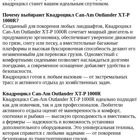
квадроцикл станет вашим идеальным спутником.
Почему выбирают Квадроцикл Can-Am Outlander XT-P
1000R?
Созданный для покорения любых ландшафтов, Квадроцикл
Can-Am Outlander XT-P 1000R сочетает мощный двигатель и
продуманную эргономику, обеспечивает уверенное движение
по грязи, снегу или песку, а вместительные багажные
платформы и высокая буксировочная способность делают его
незаменимыйм для перевозки грузов. Одноместный с
комфортными сиденьями позволяет наслаждаться долгими
поездками, а современное оснащение добавляет удобства и
безопасности.
Квадроцикл готов к любым вызовам — от экстремальных
трасс и активного отдыха до хозяйственных задач.
Квадроцикл Can-Am Outlander XT-P 1000R
Квадроцикл Can-Am Outlander XT-P 1000R идеально подходит
как для новичков, так и для профессионалов. Любители
активного отдыха оценят её маневренность и комфорт,
охотники и рыбаки — высокую проходимость и вместимость,
а фермеры — надежность и возможность установки
дополнительного оборудования. Это универсальная техника,
которая справится с любыми задачами — от покорения
бездорожья до транспортировки грузов.