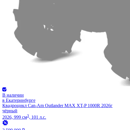
В наличии
в Екатеринбурге
Квадроцикл Can-Am Outlander MAX XT-P 1000R 2026г
чёрный
3
2026, 999 см
, 101 л.с.