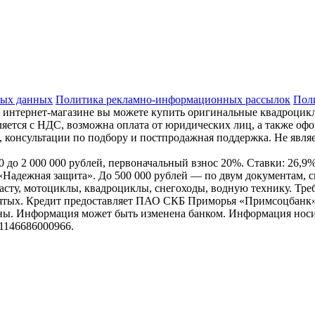
ных данных
Политика рекламно-информационных рассылок
Поли
 интернет-магазине вы можете купить оригинальные квадроцик
яется с НДС, возможна оплата от юридических лиц, а также оф
, консультации по подбору и постпродажная поддержка. Не являе
000 до 2 000 000 рублей, первоначальный взнос 20%. Ставки: 26
Надежная защита». До 500 000 рублей — по двум документам, 
сту, мотоциклы, квадроциклы, снегоходы, водную технику. Требо
анятых. Кредит предоставляет ПАО СКБ Приморья «Примсоцбанк»
льны. Информация может быть изменена банком. Информация носи
146686000966.