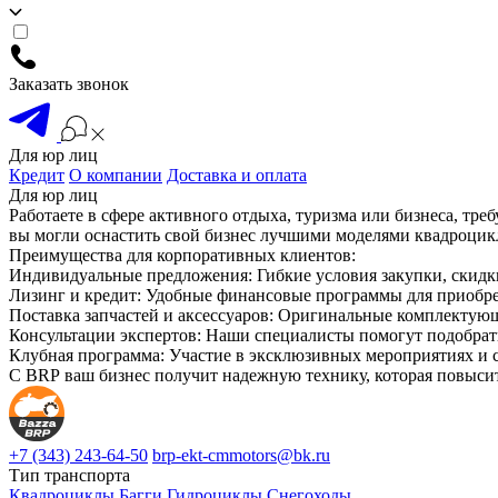
Заказать звонок
Для юр лиц
Кредит
О компании
Доставка и оплата
Для юр лиц
Работаете в сфере активного отдыха, туризма или бизнеса, 
вы могли оснастить свой бизнес лучшими моделями квадроцикл
Преимущества для корпоративных клиентов:
Индивидуальные предложения: Гибкие условия закупки, скидк
Лизинг и кредит: Удобные финансовые программы для приобре
Поставка запчастей и аксессуаров: Оригинальные комплектую
Консультации экспертов: Наши специалисты помогут подобрать
Клубная программа: Участие в эксклюзивных мероприятиях и 
С BRP ваш бизнес получит надежную технику, которая повысит
+7 (343) 243-64-50
brp-ekt-cmmotors@bk.ru
Тип транспорта
Квадроциклы
Багги
Гидроциклы
Снегоходы