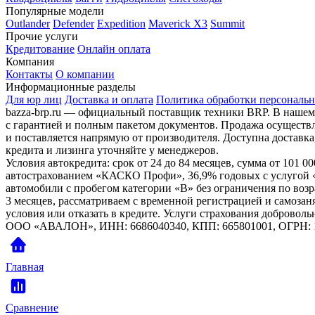
Популярные модели
Outlander
Defender
Expedition
Maverick X3
Summit
Прочие услуги
Кредитование
Онлайн оплата
Компания
Контакты
О компании
Информационные разделы
Для юр лиц
Доставка и оплата
Политика обработки персональ
bazza-brp.ru — официальный поставщик техники BRP. В нашем
с гарантией и полным пакетом документов. Продажа осуществл
и поставляется напрямую от производителя. Доступна доставка
кредита и лизинга уточняйте у менеджеров.
Условия автокредита: срок от 24 до 84 месяцев, сумма от 101 
автострахованием «КАСКО Профи», 36,9% годовых с услугой «
автомобили с пробегом категории «B» без ограничения по возра
3 месяцев, рассматриваем с временной регистрацией и самоз
условия или отказать в кредите. Услуги страхования доброво
ООО «АВАЛОН», ИНН: 6686040340, КПП: 665801001, ОГРН: 1
Главная
Сравнение