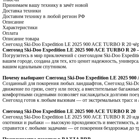
Принимаем вашу технику в зачёт новой
Доставка техники
Доставим технику в любой регион РФ
Описание
Характеристики
Оплата
Описание товара
Снегоход Ski-Doo Expedition LE 2025 900 ACE TURBO R 20 ч
Снегоход Ski-Doo Expedition LE 2025 900 ACE TURBO R 20
Погрузитесь в мир приключений с снегоходом Ski-Doo Expedit
вашем городе, создана для тех, кто ценит надежность, универс
вашим идеальным спутником.
Почему выбирают Снегоход Ski-Doo Expedition LE 2025 90
Созданный для покорения любых ландшафтов, Снегоход Ski-Do
движение по грязи, снегу или песку, а вместительные багажн
комфортными сиденьями позволяет наслаждаться долгими поезд
Снегоход готов к любым вызовам — от экстремальных трасс и 
Снегоход Ski-Doo Expedition LE 2025 900 ACE TURBO R 20
Снегоход Ski-Doo Expedition LE 2025 900 ACE TURBO R 20 иде
охотники и рыбаки — высокую проходимость и вместимость, а
справится с любыми задачами — от покорения бездорожья до т