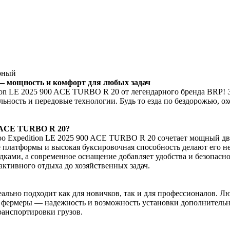
ёрный
 — мощность и комфорт для любых задач
ion LE 2025 900 ACE TURBO R 20 от легендарного бренда BRP! 
альность и передовые технологии. Будь то езда по бездорожью, о
0 ACE TURBO R 20?
o Expedition LE 2025 900 ACE TURBO R 20 сочетает мощный дв
ые платформы и высокая буксировочная способность делают его 
ками, а современное оснащение добавляет удобства и безопасно
активного отдыха до хозяйственных задач.
ально подходит как для новичков, так и для профессионалов. Л
 фермеры — надежность и возможность установки дополнительно
ранспортировки грузов.