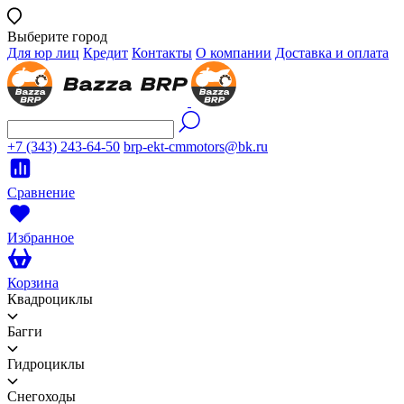
Выберите город
Для юр лиц
Кредит
Контакты
О компании
Доставка и оплата
+7 (343) 243-64-50
brp-ekt-cmmotors@bk.ru
Сравнение
Избранное
Корзина
Квадроциклы
Багги
Гидроциклы
Снегоходы