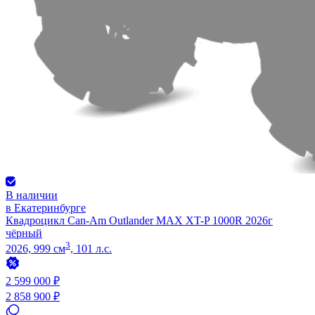
В наличии
в Екатеринбурге
Квадроцикл Can-Am Outlander MAX XT-P 1000R 2026г
чёрный
3
2026, 999 см
, 101 л.с.
2 599 000 ₽
2 858 900 ₽