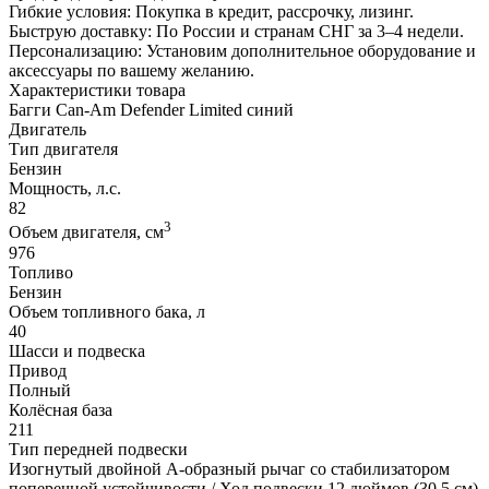
Гибкие условия: Покупка в кредит, рассрочку, лизинг.
Быструю доставку: По России и странам СНГ за 3–4 недели.
Персонализацию: Установим дополнительное оборудование и
аксессуары по вашему желанию.
Характеристики товара
Багги Can-Am Defender Limited синий
Двигатель
Тип двигателя
Бензин
Мощность, л.с.
82
3
Объем двигателя, см
976
Топливо
Бензин
Объем топливного бака, л
40
Шасси и подвеска
Привод
Полный
Колёсная база
211
Тип передней подвески
Изогнутый двойной А-образный рычаг со стабилизатором
поперечной устойчивости / Ход подвески 12 дюймов (30,5 см)