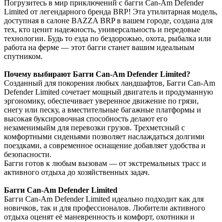
Погрузитесь в мир приключений с багги Can-Am Defender
Limited от легендарного бренда BRP! Эта утилитарная модель,
доступная в салоне BAZZA BRP в вашем городе, создана для
тех, кто ценит надежность, универсальность и передовые
технологии. Будь то езда по бездорожью, охота, рыбалка или
работа на ферме — этот багги станет вашим идеальным
спутником.
Почему выбирают Багги Can-Am Defender Limited?
Созданный для покорения любых ландшафтов, Багги Can-Am
Defender Limited сочетает мощный двигатель и продуманную
эргономику, обеспечивает уверенное движение по грязи,
снегу или песку, а вместительные багажные платформы и
высокая буксировочная способность делают его
незаменимыйм для перевозки грузов. Трехметсный с
комфортными сиденьями позволяет наслаждаться долгими
поездками, а современное оснащение добавляет удобства и
безопасности.
Багги готов к любым вызовам — от экстремальных трасс и
активного отдыха до хозяйственных задач.
Багги Can-Am Defender Limited
Багги Can-Am Defender Limited идеально подходит как для
новичков, так и для профессионалов. Любители активного
отдыха оценят её маневренность и комфорт, охотники и