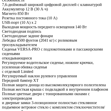
Особенности
7,6-дюймовый широкий цифровой дисплей с клавиатурой
Аккумулятор 12 В (30 А·ч)
Магнето 850 Вт
Розетка постоянного тока (10 А)
USB-порт (10 А) x 2
Выходная мощность переднего освещения 140 Вт
Светодиодная подпись
Светодиодные задние фонари
Лебедка 4500 фунтов (2041 кг) с роликовым
тросоукладывателем
Сиденья VERSA-PRO с подлокотниками и пассажирскими
сиденьями
откидывающиеся
Регулируемое водительское сиденье, нижние крючки,
усиленная обивка сиденья
с отделкой Limited
Регулируемый наклон рулевого управления
Передний бампер XT
Полная защита днища из высокомолекулярного полиэтилена
Полная жесткая крыша с подкладкой и внутренним плафоном
Полные цветные двери с тонированными окнами с
электроприводом
и дверные замки 3-позиционное полностью стеклянное
подъемное ветровое стекло с комплектом стеклоочистителя/