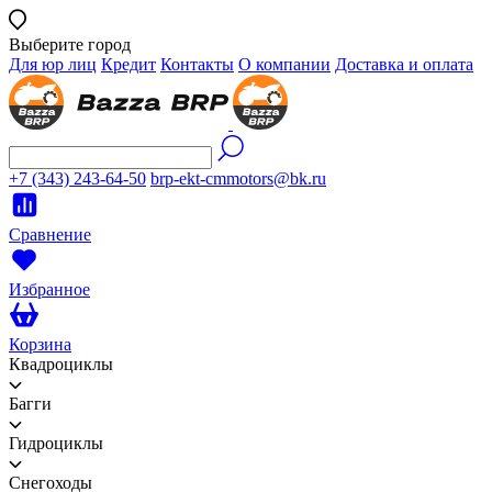
Выберите город
Для юр лиц
Кредит
Контакты
О компании
Доставка и оплата
+7 (343) 243-64-50
brp-ekt-cmmotors@bk.ru
Сравнение
Избранное
Корзина
Квадроциклы
Багги
Гидроциклы
Снегоходы