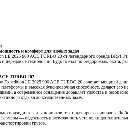
й
 мощность и комфорт для любых задач
ion LE 2025 900 ACE TURBO 20 от легендарного бренда BRP! Эт
ть и передовые технологии. Будь то езда по бездорожью, охота, 
0 ACE TURBO 20?
o Expedition LE 2025 900 ACE TURBO 20 сочетает мощный двиг
ые платформы и высокая буксировочная способность делают его 
ками, а современное оснащение добавляет удобства и безопасно
активного отдыха до хозяйственных задач.
ьно подходит как для новичков, так и для профессионалов. Люб
 фермеры — надежность и возможность установки дополнительно
ранспортировки грузов.