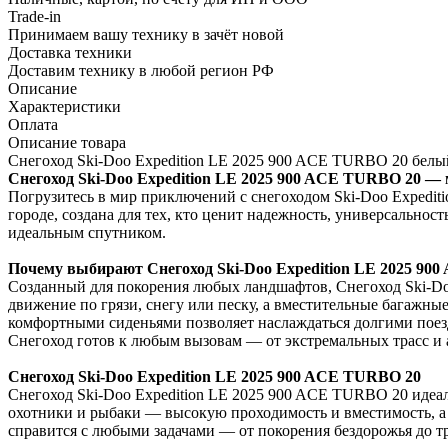
Trade-in
Принимаем вашу технику в зачёт новой
Доставка техники
Доставим технику в любой регион РФ
Описание
Характеристики
Оплата
Описание товара
Снегоход Ski-Doo Expedition LE 2025 900 ACE TURBO 20 белы
Снегоход Ski-Doo Expedition LE 2025 900 ACE TURBO 20 —
Погрузитесь в мир приключений с снегоходом Ski-Doo Expedit
городе, создана для тех, кто ценит надежность, универсальнос
идеальным спутником.
Почему выбирают Снегоход Ski-Doo Expedition LE 2025 90
Созданный для покорения любых ландшафтов, Снегоход Ski-Do
движение по грязи, снегу или песку, а вместительные багажн
комфортными сиденьями позволяет наслаждаться долгими поезд
Снегоход готов к любым вызовам — от экстремальных трасс и 
Снегоход Ski-Doo Expedition LE 2025 900 ACE TURBO 20
Снегоход Ski-Doo Expedition LE 2025 900 ACE TURBO 20 идеал
охотники и рыбаки — высокую проходимость и вместимость, а
справится с любыми задачами — от покорения бездорожья до т