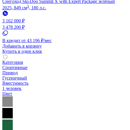
Снегоход Ski-Doo Summit X with Expert Package зелёный
3
2025, 849 см
, 180 л.с.
3 162 000 ₽
3 478 200 ₽
В кредит от 43 196 ₽/мес
Добавить в корзину
Купить в один клик
Категория
Спортивные
Привод
Гусеничный
Вместимость
1 человек
Цвет