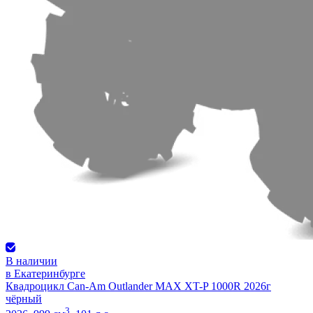
В наличии
в Екатеринбурге
Квадроцикл Can-Am Outlander MAX XT-P 1000R 2026г
чёрный
3