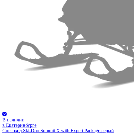
В наличии
в Екатеринбурге
Снегоход Ski-Doo Summit X with Expert Package серый