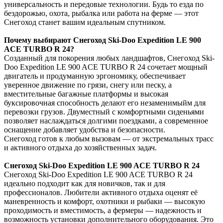
универсальность и передовые технологии. Будь то езда по
бездорожью, охота, рыбалка или работа на ферме — этот
Снегоход станет вашим идеальным спутником.
Почему выбирают Снегоход Ski-Doo Expedition LE 900
ACE TURBO R 24?
Созданный для покорения любых ландшафтов, Снегоход Ski-
Doo Expedition LE 900 ACE TURBO R 24 сочетает мощный
двигатель и продуманную эргономику, обеспечивает
уверенное движение по грязи, снегу или песку, а
вместительные багажные платформы и высокая
буксировочная способность делают его незаменимыйм для
перевозки грузов. Двуместный с комфортными сиденьями
позволяет наслаждаться долгими поездками, а современное
оснащение добавляет удобства и безопасности.
Снегоход готов к любым вызовам — от экстремальных трасс
и активного отдыха до хозяйственных задач.
Снегоход Ski-Doo Expedition LE 900 ACE TURBO R 24
Снегоход Ski-Doo Expedition LE 900 ACE TURBO R 24
идеально подходит как для новичков, так и для
профессионалов. Любители активного отдыха оценят её
маневренность и комфорт, охотники и рыбаки — высокую
проходимость и вместимость, а фермеры — надежность и
возможность установки дополнительного оборудования. Это