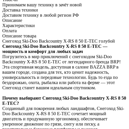
Принимаем вашу технику в зачёт новой
Доставка техники
Доставим технику в любой регион РФ
Описание
Характеристики
Оплата
Описание товара
Снегоход Ski-Doo Backcountry X-RS 8 50 E-TEC голубой
Снегоход Ski-Doo Backcountry X-RS 8 50 E-TEC —
мощность и комфорт для любых задач
Погрузитесь в мир приключений с снегоходом Ski-Doo
Backcountry X-RS 8 50 E-TEC от легендарного бренда BRP!
Эта спортивная модель, доступная в салоне BAZZA BRP в
вашем городе, создана для тех, кто ценит надежность,
универсальность и передовые технологии. Будь то езда по
бездорожью, охота, рыбалка или работа на ферме — этот
Снегоход станет вашим идеальным спутником.
Почему выбирают Снегоход Ski-Doo Backcountry X-RS 8 50
E-TEC?
Созданный для покорения любых ландшафтов, Снегоход Ski-
Doo Backcountry X-RS 8 50 E-TEC сочетает мощный
двигатель и продуманную эргономику, обеспечивает
уверенное движение по грязи, снегу или песку, а