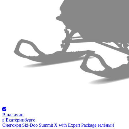
В наличии
в Екатеринбурге
Снегоход Ski-Doo Summit X with Expert Package зелёный