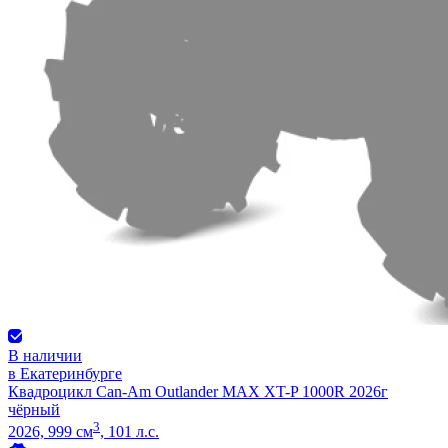
В наличии
в Екатеринбурге
Квадроцикл Can-Am Outlander MAX XT-P 1000R 2026г
чёрный
3
2026, 999 см
, 101 л.с.