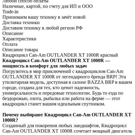
Любой способ оплаты
Наличные, картой, по счету для ИП и ООО
Trade-in
Принимаем вашу технику в зачёт новой
Доставка техники
Доставим технику в любой регион РФ
Описание
Характеристики
Оплата
Описание товара
Квадроцикл Can-Am OUTLANDER XT 1000R красный
Квадроцикл Can-Am OUTLANDER XT 1000R —
мощность и комфорт для любых задач
Погрузитесь в мир приключений с квадроциклом Can-Am
OUTLANDER XT 1000R от легендарного бренда BRP! Эта
утилитарная модель, доступная в салоне BAZZA BRP в вашем
городе, создана для тех, кто ценит надежность,
универсальность и передовые технологии. Будь то езда по
бездорожью, охота, рыбалка или работа на ферме — этот
квадроцикл станет вашим идеальным спутником.
Почему выбирают Квадроцикл Can-Am OUTLANDER XT
1000R?
Созданный для покорения любых ландшафтов, Квадроцикл
Can-Am OUTLANDER XT 1000R сочетает мощный двигатель