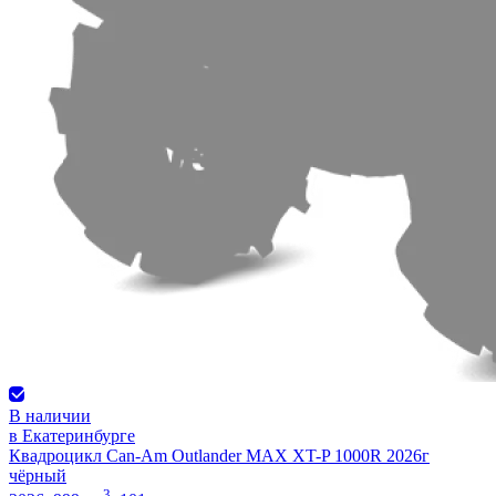
В наличии
в Екатеринбурге
Квадроцикл Can-Am Outlander MAX XT-P 1000R 2026г
чёрный
3