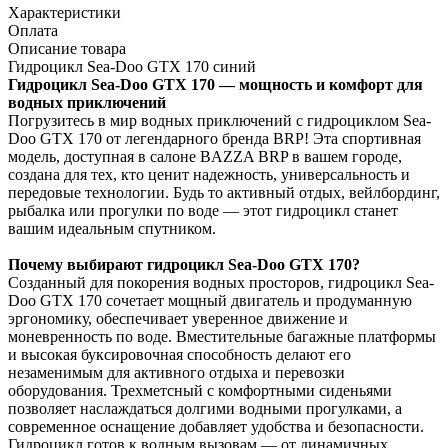
Характеристики
Оплата
Описание товара
Гидроцикл Sea-Doo GTX 170 синий
Гидроцикл Sea-Doo GTX 170 — мощность и комфорт для
водных приключений
Погрузитесь в мир водных приключений с гидроциклом Sea-
Doo GTX 170 от легендарного бренда BRP! Эта спортивная
модель, доступная в салоне BAZZA BRP в вашем городе,
создана для тех, кто ценит надежность, универсальность и
передовые технологии. Будь то активный отдых, вейлбординг,
рыбалка или прогулки по воде — этот гидроцикл станет
вашим идеальным спутником.
Почему выбирают гидроцикл Sea-Doo GTX 170?
Созданный для покорения водных просторов, гидроцикл Sea-
Doo GTX 170 сочетает мощный двигатель и продуманную
эргономику, обеспечивает уверенное движение и
моневренность по воде. Вместительные багажные платформы
и высокая буксировочная способность делают его
незаменимым для активного отдыха и перевозки
оборудования. Трехметсный с комфортными сиденьями
позволяет наслаждаться долгими водными прогулками, а
современное оснащение добавляет удобства и безопасности.
Гидроцикл готов к водным вызовам — от динамичных