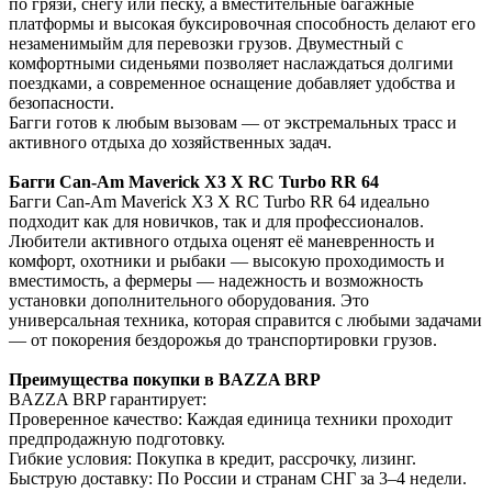
по грязи, снегу или песку, а вместительные багажные
платформы и высокая буксировочная способность делают его
незаменимыйм для перевозки грузов. Двуместный с
комфортными сиденьями позволяет наслаждаться долгими
поездками, а современное оснащение добавляет удобства и
безопасности.
Багги готов к любым вызовам — от экстремальных трасс и
активного отдыха до хозяйственных задач.
Багги Can-Am Maverick X3 X RC Turbo RR 64
Багги Can-Am Maverick X3 X RC Turbo RR 64 идеально
подходит как для новичков, так и для профессионалов.
Любители активного отдыха оценят её маневренность и
комфорт, охотники и рыбаки — высокую проходимость и
вместимость, а фермеры — надежность и возможность
установки дополнительного оборудования. Это
универсальная техника, которая справится с любыми задачами
— от покорения бездорожья до транспортировки грузов.
Преимущества покупки в BAZZA BRP
BAZZA BRP гарантирует:
Проверенное качество: Каждая единица техники проходит
предпродажную подготовку.
Гибкие условия: Покупка в кредит, рассрочку, лизинг.
Быструю доставку: По России и странам СНГ за 3–4 недели.