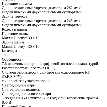
Передние тормоза
Двойные дисковые тормоза диаметром 262 мм с
гидравлическими двухпоршневыми суппортами
Задние тормоза
Двойные дисковые тормоза диаметром 248 мм с
гидравлическими двухпоршневыми суппортами
Колеса и шины
Передние шины
Maxxis Liberty† 30 x 10
Задние шины
Maxxis Liberty† 30 x 10
Колеса, д
14
Особенности
7,6-дюймовый широкий цифровой дисплей с клавиатурой
Розетка постоянного тока (10 А)
Система безопасности с цифровым кодированием RF
(D.E.S.S.™)
с кнопкой запуска/остановки
Светодиодные фары
Светодиодная подпись
Светодиодные задние фонари
Лебедка на 4500 фунтов (2041 кг) с синтетическим тросом
850 Вт
Передний бампер