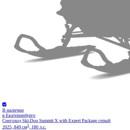
В наличии
в Екатеринбурге
Снегоход Ski-Doo Summit X with Expert Package серый
3
2025, 849 см
, 180 л.с.