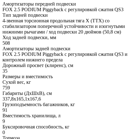
Амортизаторы передней подвески
FOX 2.5 PODIUM Piggyback с регулировкой сжатия QS3
Тип задней подвески
4-звенная торсионная продольная тяга X (TTX) со
стабилизатором поперечной устойчивости и изогнутыми
нижними рычагами / ход подвески 20 дюймов (50,8 см)
Ход задней подвески, мм
508
Амортизаторы задней подвески
FOX 2.5 PODIUM Piggyback с регулировкой сжатия QS3 и
контролем нижнего предела
Дорожный просвет (клиренс), см
35
Размеры и вместимость
Сухой вес, кг
759
Габариты (ДхШхВ), см
337,8x165,1x167,6
Грузоподъемность багажников, кг
91
Вместимость хранилища, л
9
Буксировочная способность, кг
0
Тормоза