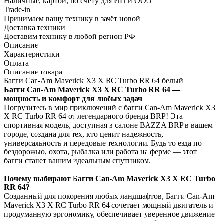
Наличные, картой, по счету для ИП и ООО
Trade-in
Принимаем вашу технику в зачёт новой
Доставка техники
Доставим технику в любой регион РФ
Описание
Характеристики
Оплата
Описание товара
Багги Can-Am Maverick X3 X RC Turbo RR 64 белый
Багги Can-Am Maverick X3 X RC Turbo RR 64 —
мощность и комфорт для любых задач
Погрузитесь в мир приключений с багги Can-Am Maverick X3
X RC Turbo RR 64 от легендарного бренда BRP! Эта
спортивная модель, доступная в салоне BAZZA BRP в вашем
городе, создана для тех, кто ценит надежность,
универсальность и передовые технологии. Будь то езда по
бездорожью, охота, рыбалка или работа на ферме — этот
багги станет вашим идеальным спутником.
Почему выбирают Багги Can-Am Maverick X3 X RC Turbo
RR 64?
Созданный для покорения любых ландшафтов, Багги Can-Am
Maverick X3 X RC Turbo RR 64 сочетает мощный двигатель и
продуманную эргономику, обеспечивает уверенное движение