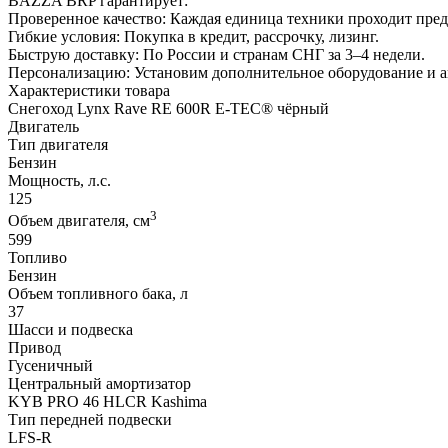
BAZZA BRP гарантирует:
Проверенное качество: Каждая единица техники проходит пре
Гибкие условия: Покупка в кредит, рассрочку, лизинг.
Быструю доставку: По России и странам СНГ за 3–4 недели.
Персонализацию: Установим дополнительное оборудование и 
Характеристики товара
Снегоход Lynx Rave RE 600R E-TEC® чёрный
Двигатель
Тип двигателя
Бензин
Мощность, л.с.
125
3
Объем двигателя, см
599
Топливо
Бензин
Объем топливного бака, л
37
Шасси и подвеска
Привод
Гусеничный
Центральный амортизатор
KYB PRO 46 HLCR Kashima
Тип передней подвески
LFS-R