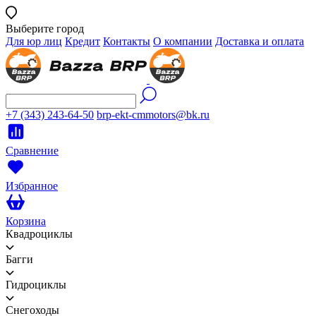
Выберите город
Для юр лиц
Кредит
Контакты
О компании
Доставка и оплата
+7 (343) 243-64-50
brp-ekt-cmmotors@bk.ru
Сравнение
Избранное
Корзина
Квадроциклы
Багги
Гидроциклы
Снегоходы