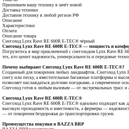
Принимаем вашу технику в зачёт новой
Доставка техники
Доставим технику в любой регион РФ
Описание
Характеристики
Оплата
Описание товара
Снегоход Lynx Rave RE 600R E-TEC® чёрный
Снегоход Lynx Rave RE 600R E-TEC® — мощность и комфор
Погрузитесь в мир приключений с снегоходом Lynx Rave RE 60
тех, кто ценит надежность, универсальность и передовые техн
Почему выбирают Снегоход Lynx Rave RE 600R E-TEC®?
Созданный для покорения любых ландшафтов, Снегоход Lynx R
снегу или песку, а вместительные багажные платформы и выс
позволяет наслаждаться долгими поездками, а современное осн
Снегоход готов к любым вызовам — от экстремальных трасс и 
Снегоход Lynx Rave RE 600R E-TEC®
Снегоход Lynx Rave RE 600R E-TEC® идеально подходит как дл
высокую проходимость и вместимость, а фермеры — надежность
— от покорения бездорожья до транспортировки грузов.
Преимущества покупки в BAZZA BRP