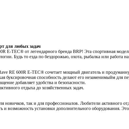
т для любых задач
0R E-TEC® от легендарного бренда BRP! Эта спортивная модель
ологии. Будь то езда по бездорожью, охота, рыбалка или работа
ave RE 600R E-TEC® сочетает мощный двигатель и продуманную
окая буксировочная способность делают его незаменимыйм для 
ащение добавляет удобства и безопасности.
активного отдыха до хозяйственных задач.
я новичков, так и для профессионалов. Любители активного от
 и возможность установки дополнительного оборудования. Это 