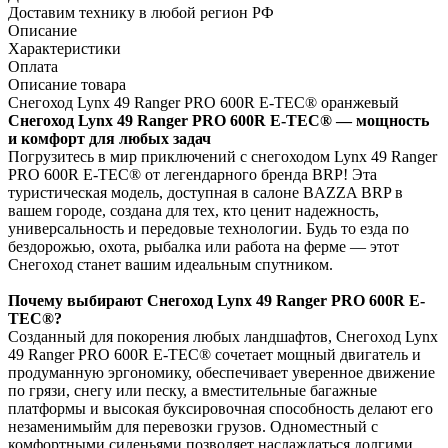
Доставим технику в любой регион РФ
Описание
Характеристики
Оплата
Описание товара
Снегоход Lynx 49 Ranger PRO 600R E-TEC® оранжевый
Снегоход Lynx 49 Ranger PRO 600R E-TEC® — мощность
и комфорт для любых задач
Погрузитесь в мир приключений с снегоходом Lynx 49 Ranger
PRO 600R E-TEC® от легендарного бренда BRP! Эта
туристическая модель, доступная в салоне BAZZA BRP в
вашем городе, создана для тех, кто ценит надежность,
универсальность и передовые технологии. Будь то езда по
бездорожью, охота, рыбалка или работа на ферме — этот
Снегоход станет вашим идеальным спутником.
Почему выбирают Снегоход Lynx 49 Ranger PRO 600R E-
TEC®?
Созданный для покорения любых ландшафтов, Снегоход Lynx
49 Ranger PRO 600R E-TEC® сочетает мощный двигатель и
продуманную эргономику, обеспечивает уверенное движение
по грязи, снегу или песку, а вместительные багажные
платформы и высокая буксировочная способность делают его
незаменимыйм для перевозки грузов. Одноместный с
комфортными сиденьями позволяет наслаждаться долгими