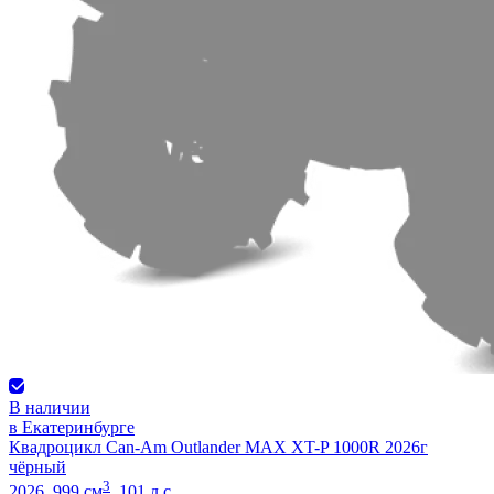
В наличии
в Екатеринбурге
Квадроцикл Can-Am Outlander MAX XT-P 1000R 2026г
чёрный
3
2026, 999 см
, 101 л.с.