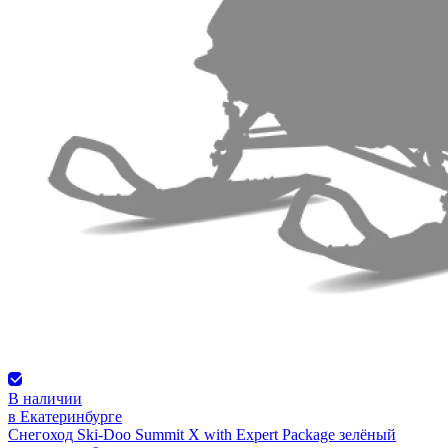
В наличии
в Екатеринбурге
Снегоход Ski-Doo Summit X with Expert Package зелёный