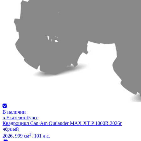
В наличии
в Екатеринбурге
Квадроцикл Can-Am Outlander MAX XT-P 1000R 2026г
чёрный
3
2026, 999 см
, 101 л.с.