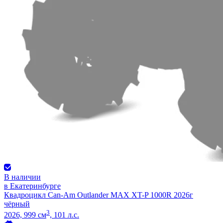
В наличии
в Екатеринбурге
Квадроцикл Can-Am Outlander MAX XT-P 1000R 2026г
чёрный
3
2026, 999 см
, 101 л.с.