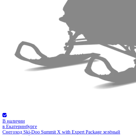
В наличии
в Екатеринбурге
Снегоход Ski-Doo Summit X with Expert Package зелёный