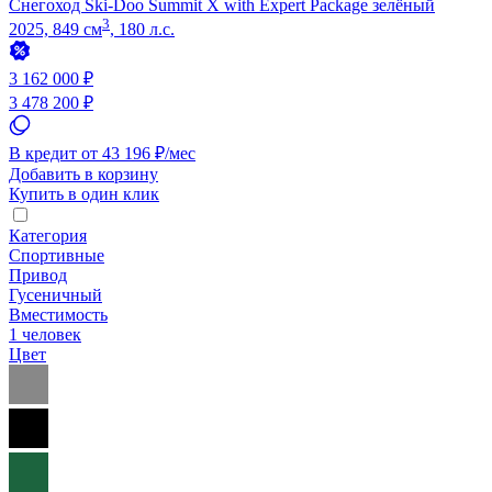
Снегоход Ski-Doo Summit X with Expert Package зелёный
3
2025, 849 см
, 180 л.с.
3 162 000 ₽
3 478 200 ₽
В кредит от 43 196 ₽/мес
Добавить в корзину
Купить в один клик
Категория
Спортивные
Привод
Гусеничный
Вместимость
1 человек
Цвет