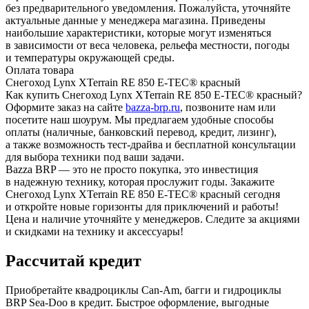
без предварительного уведомления. Пожалуйста, уточняйте
актуальные данные у менеджера магазина. Приведены
наибольшие характеристики, которые могут изменяться
в зависимости от веса человека, рельефа местности, погоды
и температуры окружающей среды.
Оплата товара
Снегоход Lynx XTerrain RE 850 E-TEC® красный
Как купить Снегоход Lynx XTerrain RE 850 E-TEC® красный?
Оформите заказ на сайте
bazza-brp.ru
, позвоните нам или
посетите наш шоурум. Мы предлагаем удобные способы
оплаты (наличные, банковский перевод, кредит, лизинг),
а также возможность тест-драйва и бесплатной консультации
для выбора техники под ваши задачи.
Bazza BRP — это не просто покупка, это инвестиция
в надежную технику, которая прослужит годы. Закажите
Снегоход Lynx XTerrain RE 850 E-TEC® красный сегодня
и откройте новые горизонты для приключений и работы!
Цена и наличие уточняйте у менеджеров. Следите за акциями
и скидками на технику и аксессуары!
Рассчитай кредит
Приобретайте квадроциклы Can-Am, багги и гидроциклы
BRP Sea-Doo в кредит. Быстрое оформление, выгодные