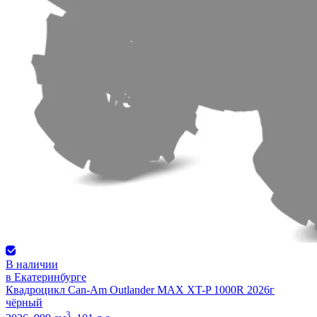
В наличии
в Екатеринбурге
Квадроцикл Can-Am Outlander MAX XT-P 1000R 2026г
чёрный
3