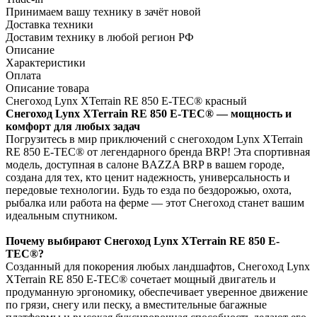
Принимаем вашу технику в зачёт новой
Доставка техники
Доставим технику в любой регион РФ
Описание
Характеристики
Оплата
Описание товара
Снегоход Lynx XTerrain RE 850 E-TEC® красный
Снегоход Lynx XTerrain RE 850 E-TEC® — мощность и
комфорт для любых задач
Погрузитесь в мир приключений с снегоходом Lynx XTerrain
RE 850 E-TEC® от легендарного бренда BRP! Эта спортивная
модель, доступная в салоне BAZZA BRP в вашем городе,
создана для тех, кто ценит надежность, универсальность и
передовые технологии. Будь то езда по бездорожью, охота,
рыбалка или работа на ферме — этот Снегоход станет вашим
идеальным спутником.
Почему выбирают Снегоход Lynx XTerrain RE 850 E-
TEC®?
Созданный для покорения любых ландшафтов, Снегоход Lynx
XTerrain RE 850 E-TEC® сочетает мощный двигатель и
продуманную эргономику, обеспечивает уверенное движение
по грязи, снегу или песку, а вместительные багажные