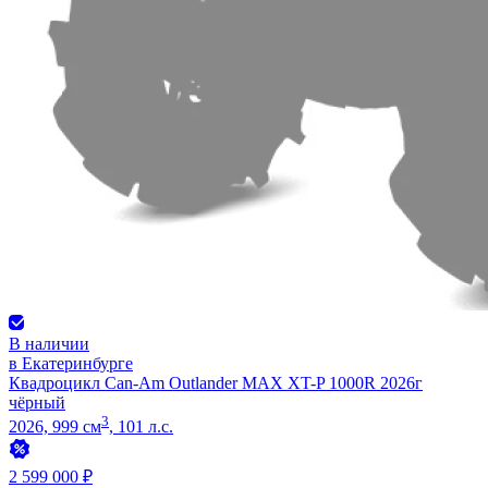
В наличии
в Екатеринбурге
Квадроцикл Can-Am Outlander MAX XT-P 1000R 2026г
чёрный
3
2026, 999 см
, 101 л.с.
2 599 000 ₽