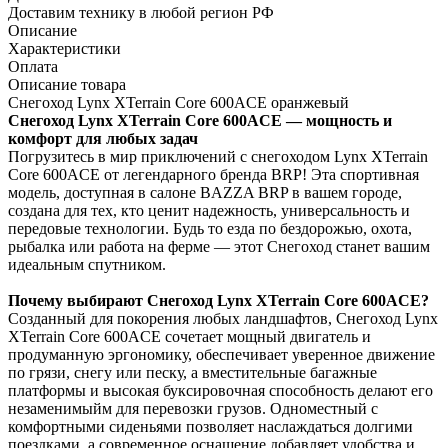
Доставим технику в любой регион РФ
Описание
Характеристики
Оплата
Описание товара
Снегоход Lynx XTerrain Core 600ACE оранжевый
Снегоход Lynx XTerrain Core 600ACE — мощность и
комфорт для любых задач
Погрузитесь в мир приключений с снегоходом Lynx XTerrain
Core 600ACE от легендарного бренда BRP! Эта спортивная
модель, доступная в салоне BAZZA BRP в вашем городе,
создана для тех, кто ценит надежность, универсальность и
передовые технологии. Будь то езда по бездорожью, охота,
рыбалка или работа на ферме — этот Снегоход станет вашим
идеальным спутником.
Почему выбирают Снегоход Lynx XTerrain Core 600ACE?
Созданный для покорения любых ландшафтов, Снегоход Lynx
XTerrain Core 600ACE сочетает мощный двигатель и
продуманную эргономику, обеспечивает уверенное движение
по грязи, снегу или песку, а вместительные багажные
платформы и высокая буксировочная способность делают его
незаменимыйм для перевозки грузов. Одноместный с
комфортными сиденьями позволяет наслаждаться долгими
поездками, а современное оснащение добавляет удобства и