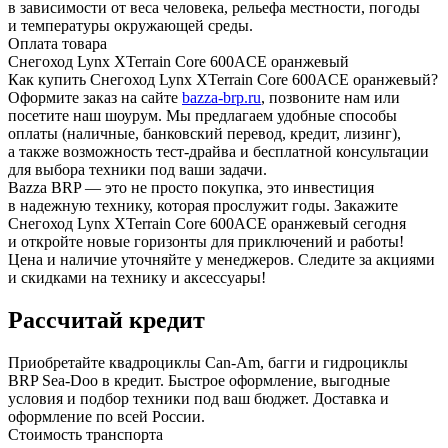
в зависимости от веса человека, рельефа местности, погоды
и температуры окружающей среды.
Оплата товара
Снегоход Lynx XTerrain Core 600ACE оранжевый
Как купить Снегоход Lynx XTerrain Core 600ACE оранжевый?
Оформите заказ на сайте
bazza-brp.ru
, позвоните нам или
посетите наш шоурум. Мы предлагаем удобные способы
оплаты (наличные, банковский перевод, кредит, лизинг),
а также возможность тест-драйва и бесплатной консультации
для выбора техники под ваши задачи.
Bazza BRP — это не просто покупка, это инвестиция
в надежную технику, которая прослужит годы. Закажите
Снегоход Lynx XTerrain Core 600ACE оранжевый сегодня
и откройте новые горизонты для приключений и работы!
Цена и наличие уточняйте у менеджеров. Следите за акциями
и скидками на технику и аксессуары!
Рассчитай кредит
Приобретайте квадроциклы Can-Am, багги и гидроциклы
BRP Sea-Doo в кредит. Быстрое оформление, выгодные
условия и подбор техники под ваш бюджет. Доставка и
оформление по всей России.
Стоимость транспорта