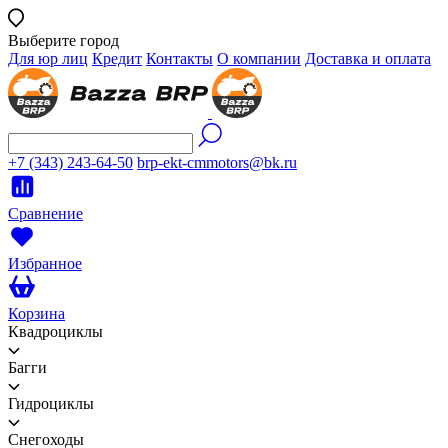
Выберите город
Для юр лиц
Кредит
Контакты
О компании
Доставка и оплата
+7 (343) 243-64-50
brp-ekt-cmmotors@bk.ru
Сравнение
Избранное
Корзина
Квадроциклы
Багги
Гидроциклы
Снегоходы