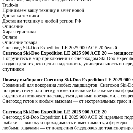
Trade-in
Принимаем вашу технику в зачёт новой
Доставка техники
Доставим технику в любой регион РФ
Описание
Характеристики
Оплата
Описание товара
Снегоход Ski-Doo Expedition LE 2025 900 ACE 20 белый
Снегоход Ski-Doo Expedition LE 2025 900 ACE 20 — мощнос
Погрузитесь в мир приключений с снегоходом Ski-Doo Expedit
создана для тех, кто ценит надежность, универсальность и пер
спутником.
Почему выбирают Снегоход Ski-Doo Expedition LE 2025 900
Созданный для покорения любых ландшафтов, Снегоход Ski-Do
по грязи, снегу или песку, а вместительные багажные платфо
сиденьями позволяет наслаждаться долгими поездками, а совре
Снегоход готов к любым вызовам — от экстремальных трасс и 
Снегоход Ski-Doo Expedition LE 2025 900 ACE 20
Снегоход Ski-Doo Expedition LE 2025 900 ACE 20 идеально под
рыбаки — высокую проходимость и вместимость, а фермеры — н
любыми задачами — от покорения бездорожья до транспортиро