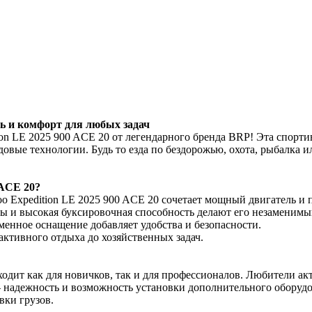
ть и комфорт для любых задач
ion LE 2025 900 ACE 20 от легендарного бренда BRP! Эта спорт
едовые технологии. Будь то езда по бездорожью, охота, рыбалка
 ACE 20?
o Expedition LE 2025 900 ACE 20 сочетает мощный двигатель и
рмы и высокая буксировочная способность делают его незаменим
менное оснащение добавляет удобства и безопасности.
активного отдыха до хозяйственных задач.
ходит как для новичков, так и для профессионалов. Любители ак
адежность и возможность установки дополнительного оборудова
вки грузов.