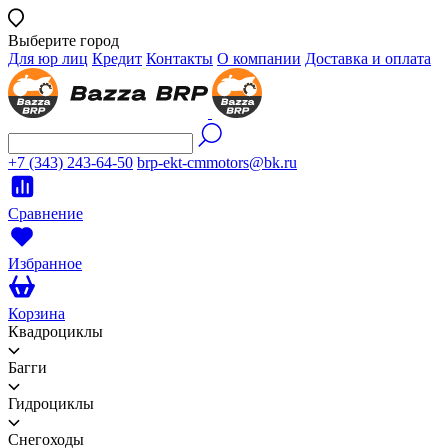
Выберите город
Для юр лиц
Кредит
Контакты
О компании
Доставка и оплата
+7 (343) 243-64-50
brp-ekt-cmmotors@bk.ru
Сравнение
Избранное
Корзина
Квадроциклы
Багги
Гидроциклы
Снегоходы