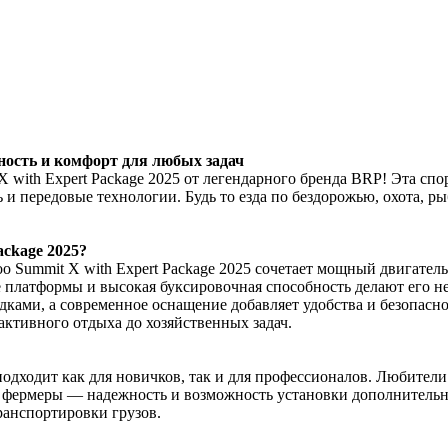
щность и комфорт для любых задач
X with Expert Package 2025 от легендарного бренда BRP! Эта сп
ть и передовые технологии. Будь то езда по бездорожью, охота, 
ackage 2025?
 Summit X with Expert Package 2025 сочетает мощный двигател
ые платформы и высокая буксировочная способность делают его 
ками, а современное оснащение добавляет удобства и безопасно
активного отдыха до хозяйственных задач.
 подходит как для новичков, так и для профессионалов. Любители
 фермеры — надежность и возможность установки дополнительно
ранспортировки грузов.