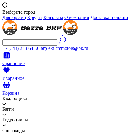
Выберите город
Для юр лиц
Кредит
Контакты
О компании
Доставка и оплата
+7 (343) 243-64-50
brp-ekt-cmmotors@bk.ru
Сравнение
Избранное
Корзина
Квадроциклы
Багги
Гидроциклы
Снегоходы