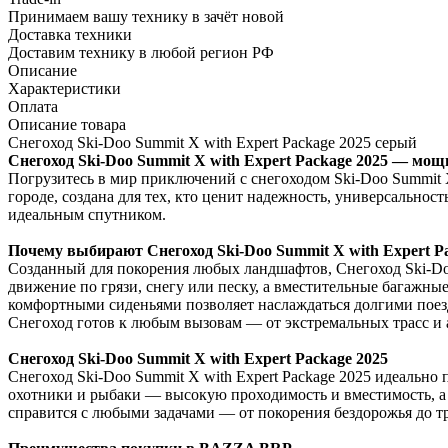
Принимаем вашу технику в зачёт новой
Доставка техники
Доставим технику в любой регион РФ
Описание
Характеристики
Оплата
Описание товара
Снегоход Ski-Doo Summit X with Expert Package 2025 серый
Снегоход Ski-Doo Summit X with Expert Package 2025 — мо
Погрузитесь в мир приключений с снегоходом Ski-Doo Summit 
городе, создана для тех, кто ценит надежность, универсальнос
идеальным спутником.
Почему выбирают Снегоход Ski-Doo Summit X with Expert P
Созданный для покорения любых ландшафтов, Снегоход Ski-Doo
движение по грязи, снегу или песку, а вместительные багажн
комфортными сиденьями позволяет наслаждаться долгими поезд
Снегоход готов к любым вызовам — от экстремальных трасс и 
Снегоход Ski-Doo Summit X with Expert Package 2025
Снегоход Ski-Doo Summit X with Expert Package 2025 идеально
охотники и рыбаки — высокую проходимость и вместимость, а
справится с любыми задачами — от покорения бездорожья до т