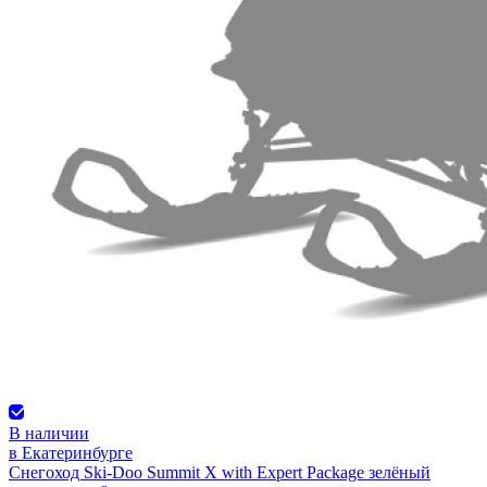
В наличии
в Екатеринбурге
Снегоход Ski-Doo Summit X with Expert Package зелёный