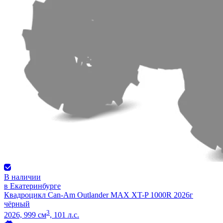
В наличии
в Екатеринбурге
Квадроцикл Can-Am Outlander MAX XT-P 1000R 2026г
чёрный
3
2026, 999 см
, 101 л.с.