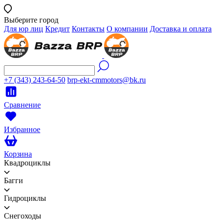
Выберите город
Для юр лиц
Кредит
Контакты
О компании
Доставка и оплата
+7 (343) 243-64-50
brp-ekt-cmmotors@bk.ru
Сравнение
Избранное
Корзина
Квадроциклы
Багги
Гидроциклы
Снегоходы