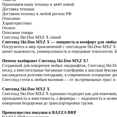
Принимаем вашу технику в зачёт новой
Доставка техники
Доставим технику в любой регион РФ
Описание
Характеристики
Оплата
Описание товара
Снегоход Ski-Doo MXZ X синий
Снегоход Ski-Doo MXZ X — мощность и комфорт для любых
Погрузитесь в мир приключений с снегоходом Ski-Doo MXZ X о
ценит надежность, универсальность и передовые технологии. Б
Почему выбирают Снегоход Ski-Doo MXZ X?
Созданный для покорения любых ландшафтов, Снегоход Ski-Do
песку, а вместительные багажные платформы и высокая букси
наслаждаться долгими поездками, а современное оснащение доб
Снегоход готов к любым вызовам — от экстремальных трасс и 
Снегоход Ski-Doo MXZ X
Снегоход Ski-Doo MXZ X идеально подходит как для новичков,
проходимость и вместимость, а фермеры — надежность и возмо
покорения бездорожья до транспортировки грузов.
Преимущества покупки в BAZZA BRP