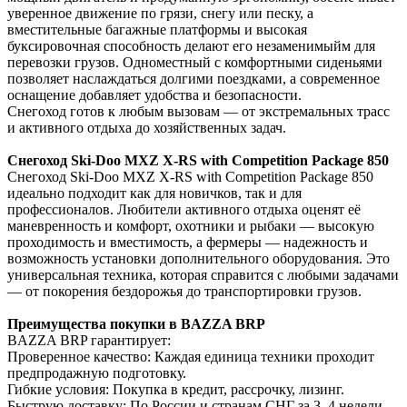
уверенное движение по грязи, снегу или песку, а
вместительные багажные платформы и высокая
буксировочная способность делают его незаменимыйм для
перевозки грузов. Одноместный с комфортными сиденьями
позволяет наслаждаться долгими поездками, а современное
оснащение добавляет удобства и безопасности.
Снегоход готов к любым вызовам — от экстремальных трасс
и активного отдыха до хозяйственных задач.
Снегоход Ski-Doo MXZ X-RS with Competition Package 850
Снегоход Ski-Doo MXZ X-RS with Competition Package 850
идеально подходит как для новичков, так и для
профессионалов. Любители активного отдыха оценят её
маневренность и комфорт, охотники и рыбаки — высокую
проходимость и вместимость, а фермеры — надежность и
возможность установки дополнительного оборудования. Это
универсальная техника, которая справится с любыми задачами
— от покорения бездорожья до транспортировки грузов.
Преимущества покупки в BAZZA BRP
BAZZA BRP гарантирует:
Проверенное качество: Каждая единица техники проходит
предпродажную подготовку.
Гибкие условия: Покупка в кредит, рассрочку, лизинг.
Быструю доставку: По России и странам СНГ за 3–4 недели.