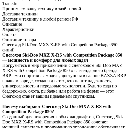
Trade-in
Принимаем вашу технику в зачёт новой
Доставка техники
Доставим технику в любой регион РФ
Описание
Характеристики
Оплата
Описание товара
Снегоход Ski-Doo MXZ X-RS with Competition Package 850
синий
Снегоход Ski-Doo MXZ X-RS with Competition Package 850
— мощность и комфорт для любых задач
Погрузитесь в мир приключений с снегоходом Ski-Doo MXZ
X-RS with Competition Package 850 от легендарного бренда
BRP! Эта спортивная модель, доступная в салоне BAZZA BRP
в вашем городе, создана для тех, кто ценит надежность,
универсальность и передовые технологии. Будь то езда по
бездорожью, охота, рыбалка или работа на ферме — этот
Снегоход станет вашим идеальным спутником.
Почему выбирают Снегоход Ski-Doo MXZ X-RS with
Competition Package 850?
Созданный для покорения любых ландшафтов, Снегоход Ski-
Doo MXZ X-RS with Competition Package 850 сочетает
мощный двигатель и продуманную эргономику, обеспечивает