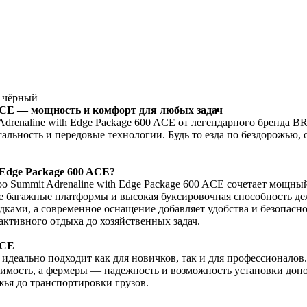
E чёрный
0 ACE — мощность и комфорт для любых задач
drenaline with Edge Package 600 ACE от легендарного бренда B
рсальность и передовые технологии. Будь то езда по бездорожью,
 Edge Package 600 ACE?
 Summit Adrenaline with Edge Package 600 ACE сочетает мощны
ные багажные платформы и высокая буксировочная способность д
ками, а современное оснащение добавляет удобства и безопасно
активного отдыха до хозяйственных задач.
ACE
E идеально подходит как для новичков, так и для профессионало
имость, а фермеры — надежность и возможность установки допо
жья до транспортировки грузов.