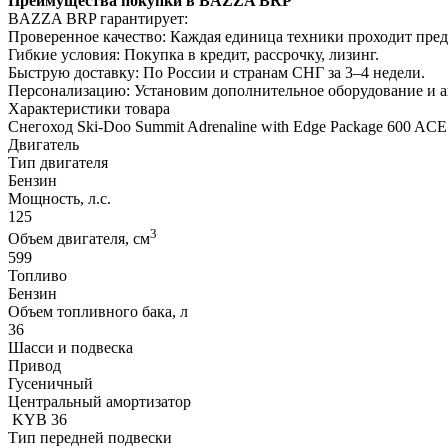
Преимущества покупки в BAZZA BRP
BAZZA BRP гарантирует:
Проверенное качество: Каждая единица техники проходит пре
Гибкие условия: Покупка в кредит, рассрочку, лизинг.
Быструю доставку: По России и странам СНГ за 3–4 недели.
Персонализацию: Установим дополнительное оборудование и 
Характеристики товара
Снегоход Ski-Doo Summit Adrenaline with Edge Package 600 AC
Двигатель
Тип двигателя
Бензин
Мощность, л.с.
125
3
Объем двигателя, см
599
Топливо
Бензин
Объем топливного бака, л
36
Шасси и подвеска
Привод
Гусеничный
Центральный амортизатор
KYB 36
Тип передней подвески