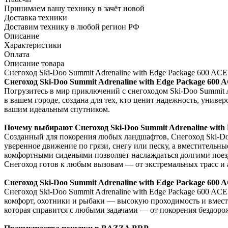
Принимаем вашу технику в зачёт новой
Доставка техники
Доставим технику в любой регион РФ
Описание
Характеристики
Оплата
Описание товара
Снегоход Ski-Doo Summit Adrenaline with Edge Package 600 AC
Снегоход Ski-Doo Summit Adrenaline with Edge Package 60
Погрузитесь в мир приключений с снегоходом Ski-Doo Summit A
в вашем городе, создана для тех, кто ценит надежность, униве
вашим идеальным спутником.
Почему выбирают Снегоход Ski-Doo Summit Adrenaline with
Созданный для покорения любых ландшафтов, Снегоход Ski-Doo
уверенное движение по грязи, снегу или песку, а вместитель
комфортными сиденьями позволяет наслаждаться долгими поезд
Снегоход готов к любым вызовам — от экстремальных трасс и 
Снегоход Ski-Doo Summit Adrenaline with Edge Package 600 
Снегоход Ski-Doo Summit Adrenaline with Edge Package 600 AC
комфорт, охотники и рыбаки — высокую проходимость и вмест
которая справится с любыми задачами — от покорения бездоро