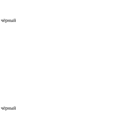
E чёрный
E чёрный