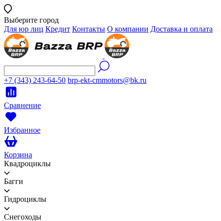
Выберите город
Для юр лиц
Кредит
Контакты
О компании
Доставка и оплата
+7 (343) 243-64-50
brp-ekt-cmmotors@bk.ru
Сравнение
Избранное
Корзина
Квадроциклы
Багги
Гидроциклы
Снегоходы