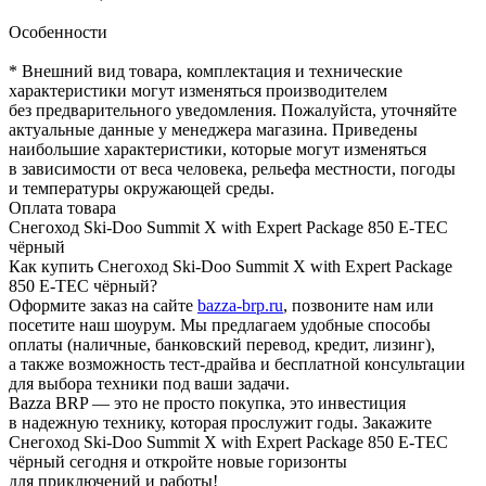
Особенности
* Внешний вид товара, комплектация и технические
характеристики могут изменяться производителем
без предварительного уведомления. Пожалуйста, уточняйте
актуальные данные у менеджера магазина. Приведены
наибольшие характеристики, которые могут изменяться
в зависимости от веса человека, рельефа местности, погоды
и температуры окружающей среды.
Оплата товара
Снегоход Ski-Doo Summit X with Expert Package 850 E-TEC
чёрный
Как купить Снегоход Ski-Doo Summit X with Expert Package
850 E-TEC чёрный?
Оформите заказ на сайте
bazza-brp.ru
, позвоните нам или
посетите наш шоурум. Мы предлагаем удобные способы
оплаты (наличные, банковский перевод, кредит, лизинг),
а также возможность тест-драйва и бесплатной консультации
для выбора техники под ваши задачи.
Bazza BRP — это не просто покупка, это инвестиция
в надежную технику, которая прослужит годы. Закажите
Снегоход Ski-Doo Summit X with Expert Package 850 E-TEC
чёрный сегодня и откройте новые горизонты
для приключений и работы!