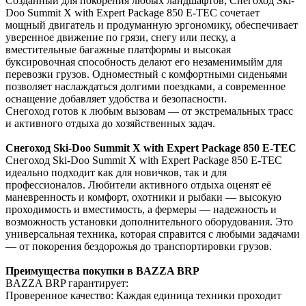
Созданный для покорения любых ландшафтов, Снегоход Ski-
Doo Summit X with Expert Package 850 E-TEC сочетает
мощный двигатель и продуманную эргономику, обеспечивает
уверенное движение по грязи, снегу или песку, а
вместительные багажные платформы и высокая
буксировочная способность делают его незаменимыйм для
перевозки грузов. Одноместный с комфортными сиденьями
позволяет наслаждаться долгими поездками, а современное
оснащение добавляет удобства и безопасности.
Снегоход готов к любым вызовам — от экстремальных трасс
и активного отдыха до хозяйственных задач.
Снегоход Ski-Doo Summit X with Expert Package 850 E-TEC
Снегоход Ski-Doo Summit X with Expert Package 850 E-TEC
идеально подходит как для новичков, так и для
профессионалов. Любители активного отдыха оценят её
маневренность и комфорт, охотники и рыбаки — высокую
проходимость и вместимость, а фермеры — надежность и
возможность установки дополнительного оборудования. Это
универсальная техника, которая справится с любыми задачами
— от покорения бездорожья до транспортировки грузов.
Преимущества покупки в BAZZA BRP
BAZZA BRP гарантирует:
Проверенное качество: Каждая единица техники проходит