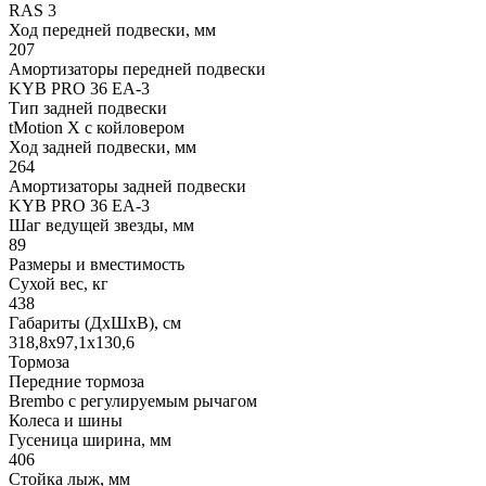
RAS 3
Ход передней подвески, мм
207
Амортизаторы передней подвески
KYB PRO 36 EA-3
Тип задней подвески
tMotion X с койловером
Ход задней подвески, мм
264
Амортизаторы задней подвески
KYB PRO 36 EA-3
Шаг ведущей звезды, мм
89
Размеры и вместимость
Сухой вес, кг
438
Габариты (ДхШхВ), см
318,8х97,1х130,6
Тормоза
Передние тормоза
Brembo с регулируемым рычагом
Колеса и шины
Гусеница ширина, мм
406
Стойка лыж, мм