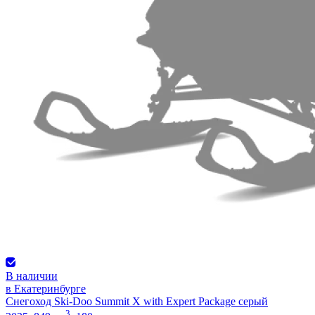
В наличии
в Екатеринбурге
Снегоход Ski-Doo Summit X with Expert Package серый
3