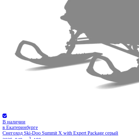
В наличии
в Екатеринбурге
Снегоход Ski-Doo Summit X with Expert Package серый
3