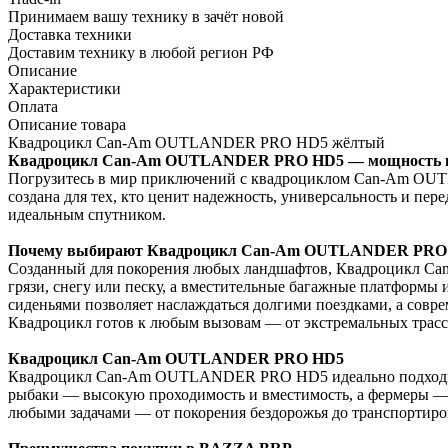
Принимаем вашу технику в зачёт новой
Доставка техники
Доставим технику в любой регион РФ
Описание
Характеристики
Оплата
Описание товара
Квадроцикл Can-Am OUTLANDER PRO HD5 жёлтый
Квадроцикл Can-Am OUTLANDER PRO HD5 — мощность и 
Погрузитесь в мир приключений с квадроциклом Can-Am OUTL
создана для тех, кто ценит надежность, универсальность и пер
идеальным спутником.
Почему выбирают Квадроцикл Can-Am OUTLANDER PRO
Созданный для покорения любых ландшафтов, Квадроцикл Ca
грязи, снегу или песку, а вместительные багажные платформы
сиденьями позволяет наслаждаться долгими поездками, а совре
Квадроцикл готов к любым вызовам — от экстремальных трасс 
Квадроцикл Can-Am OUTLANDER PRO HD5
Квадроцикл Can-Am OUTLANDER PRO HD5 идеально подходит ка
рыбаки — высокую проходимость и вместимость, а фермеры — н
любыми задачами — от покорения бездорожья до транспортиро