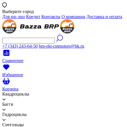
Выберите город
Для юр лиц
Кредит
Контакты
О компании
Доставка и оплата
+7 (343) 243-64-50
brp-ekt-cmmotors@bk.ru
Сравнение
Избранное
Корзина
Квадроциклы
Багги
Гидроциклы
Снегоходы