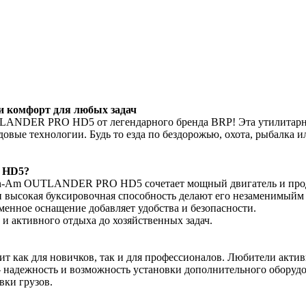
комфорт для любых задач
ANDER PRO HD5 от легендарного бренда BRP! Эта утилитарная
едовые технологии. Будь то езда по бездорожью, охота, рыбалка
 HD5?
n-Am OUTLANDER PRO HD5 сочетает мощный двигатель и проду
 и высокая буксировочная способность делают его незаменимый
менное оснащение добавляет удобства и безопасности.
и активного отдыха до хозяйственных задач.
к для новичков, так и для профессионалов. Любители активно
адежность и возможность установки дополнительного оборудова
вки грузов.