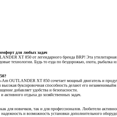
мфорт для любых задач
ANDER XT 850 от легендарного бренда BRP! Эта утилитарная м
едовые технологии. Будь то езда по бездорожью, охота, рыбалка
50?
n-Am OUTLANDER XT 850 сочетает мощный двигатель и продума
 и высокая буксировочная способность делают его незаменимый
ащение добавляет удобства и безопасности.
и активного отдыха до хозяйственных задач.
для новичков, так и для профессионалов. Любители активного
адежность и возможность установки дополнительного оборудова