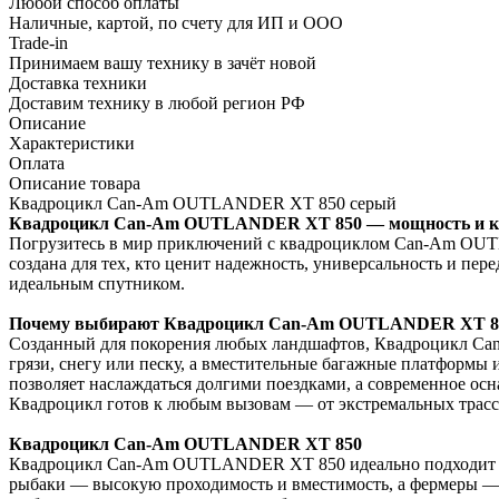
Любой способ оплаты
Наличные, картой, по счету для ИП и ООО
Trade-in
Принимаем вашу технику в зачёт новой
Доставка техники
Доставим технику в любой регион РФ
Описание
Характеристики
Оплата
Описание товара
Квадроцикл Can-Am OUTLANDER XT 850 серый
Квадроцикл Can-Am OUTLANDER XT 850 — мощность и ко
Погрузитесь в мир приключений с квадроциклом Can-Am OUTL
создана для тех, кто ценит надежность, универсальность и пер
идеальным спутником.
Почему выбирают Квадроцикл Can-Am OUTLANDER XT 8
Созданный для покорения любых ландшафтов, Квадроцикл Ca
грязи, снегу или песку, а вместительные багажные платформы
позволяет наслаждаться долгими поездками, а современное осн
Квадроцикл готов к любым вызовам — от экстремальных трасс 
Квадроцикл Can-Am OUTLANDER XT 850
Квадроцикл Can-Am OUTLANDER XT 850 идеально подходит как 
рыбаки — высокую проходимость и вместимость, а фермеры — н