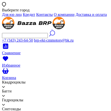
Выберите город
Для юр лиц
Кредит
Контакты
О компании
Доставка и оплата
+7 (343) 243-64-50
brp-ekt-cmmotors@bk.ru
Сравнение
Избранное
Корзина
Квадроциклы
Багги
Гидроциклы
Снегоходы