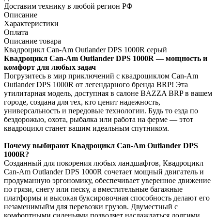
Доставим технику в любой регион РФ
Описание
Характеристики
Оплата
Описание товара
Квадроцикл Can-Am Outlander DPS 1000R серый
Квадроцикл Can-Am Outlander DPS 1000R — мощность и
комфорт для любых задач
Погрузитесь в мир приключений с квадроциклом Can-Am
Outlander DPS 1000R от легендарного бренда BRP! Эта
утилитарная модель, доступная в салоне BAZZA BRP в вашем
городе, создана для тех, кто ценит надежность,
универсальность и передовые технологии. Будь то езда по
бездорожью, охота, рыбалка или работа на ферме — этот
квадроцикл станет вашим идеальным спутником.
Почему выбирают Квадроцикл Can-Am Outlander DPS
1000R?
Созданный для покорения любых ландшафтов, Квадроцикл
Can-Am Outlander DPS 1000R сочетает мощный двигатель и
продуманную эргономику, обеспечивает уверенное движение
по грязи, снегу или песку, а вместительные багажные
платформы и высокая буксировочная способность делают его
незаменимыйм для перевозки грузов. Двуместный с
комфортными сиденьями позволяет наслаждаться долгими