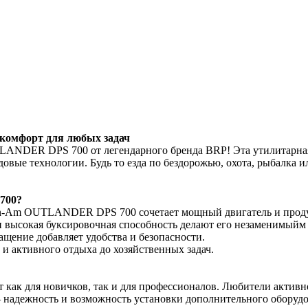
омфорт для любых задач
ANDER DPS 700 от легендарного бренда BRP! Эта утилитарная 
едовые технологии. Будь то езда по бездорожью, охота, рыбалка
700?
n-Am OUTLANDER DPS 700 сочетает мощный двигатель и продум
 и высокая буксировочная способность делают его незаменимый
ащение добавляет удобства и безопасности.
и активного отдыха до хозяйственных задач.
 для новичков, так и для профессионалов. Любители активног
адежность и возможность установки дополнительного оборудова