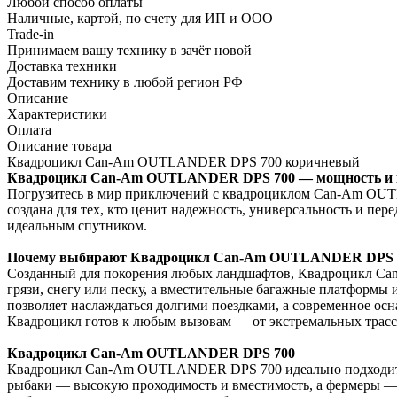
Любой способ оплаты
Наличные, картой, по счету для ИП и ООО
Trade-in
Принимаем вашу технику в зачёт новой
Доставка техники
Доставим технику в любой регион РФ
Описание
Характеристики
Оплата
Описание товара
Квадроцикл Can-Am OUTLANDER DPS 700 коричневый
Квадроцикл Can-Am OUTLANDER DPS 700 — мощность и к
Погрузитесь в мир приключений с квадроциклом Can-Am OUTL
создана для тех, кто ценит надежность, универсальность и пер
идеальным спутником.
Почему выбирают Квадроцикл Can-Am OUTLANDER DPS 
Созданный для покорения любых ландшафтов, Квадроцикл Ca
грязи, снегу или песку, а вместительные багажные платформы
позволяет наслаждаться долгими поездками, а современное осн
Квадроцикл готов к любым вызовам — от экстремальных трасс 
Квадроцикл Can-Am OUTLANDER DPS 700
Квадроцикл Can-Am OUTLANDER DPS 700 идеально подходит как
рыбаки — высокую проходимость и вместимость, а фермеры — н