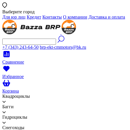
Выберите город
Для юр лиц
Кредит
Контакты
О компании
Доставка и оплата
+7 (343) 243-64-50
brp-ekt-cmmotors@bk.ru
Сравнение
Избранное
Корзина
Квадроциклы
Багги
Гидроциклы
Снегоходы