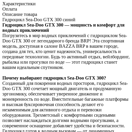
Характеристики
Оплата
Описание товара
Гидроцикл Sea-Doo GTX 300 синий
Гидроцикл Sea-Doo GTX 300 — мощность и комфорт для
водных приключений
Погрузитесь в мир водных приключений с гидроциклом Sea-
Doo GTX 300 от легендарного бренда BRP! Эта спортивная
модель, доступная в салоне BAZZA BRP в вашем городе,
создана для тех, кто ценит надежность, универсальность и
передовые технологии. Будь то активный отдых, вейлбординг,
рыбалка или прогулки по воде — этот гидроцикл станет
вашим идеальным спутником.
Почему выбирают гидроцикл Sea-Doo GTX 300?
Созданный для покорения водных просторов, гидроцикл Sea-
Doo GTX 300 сочетает мощный двигатель и продуманную
эргономику, обеспечивает уверенное движение и
моневренность по воде. Вместительные багажные платформы
и высокая буксировочная способность делают его
незаменимым для активного отдыха и перевозки
оборудования. Трехметсный с комфортными сиденьями
позволяет наслаждаться долгими водными прогулками, а
современное оснащение добавляет удобства и безопасности.
Гидроцикл готов к водным вызовам — от динамичных