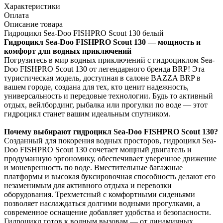
Характеристики
Оплата
Описание товара
Гидроцикл Sea-Doo FISHPRO Scout 130 белый
Гидроцикл Sea-Doo FISHPRO Scout 130 — мощность и
комфорт для водных приключений
Погрузитесь в мир водных приключений с гидроциклом Sea-
Doo FISHPRO Scout 130 от легендарного бренда BRP! Эта
туристическая модель, доступная в салоне BAZZA BRP в
вашем городе, создана для тех, кто ценит надежность,
универсальность и передовые технологии. Будь то активный
отдых, вейлбординг, рыбалка или прогулки по воде — этот
гидроцикл станет вашим идеальным спутником.
Почему выбирают гидроцикл Sea-Doo FISHPRO Scout 130?
Созданный для покорения водных просторов, гидроцикл Sea-
Doo FISHPRO Scout 130 сочетает мощный двигатель и
продуманную эргономику, обеспечивает уверенное движение
и моневренность по воде. Вместительные багажные
платформы и высокая буксировочная способность делают его
незаменимым для активного отдыха и перевозки
оборудования. Трехметсный с комфортными сиденьями
позволяет наслаждаться долгими водными прогулками, а
современное оснащение добавляет удобства и безопасности.
Гидроцикл готов к водным вызовам — от динамичных