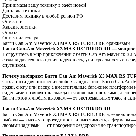
Принимаем вашу технику в зачёт новой
Доставка техники
Доставим технику в любой регион РФ
Описание
Характеристики
Оплата
Описание товара
Багги Can-Am Maverick X3 MAX RS TURBO RR оранжевый
Багги Can-Am Maverick X3 MAX RS TURBO RR — мощность
Погрузитесь в мир приключений с багги Can-Am Maverick X3
создана для тех, кто ценит надежность, универсальность и пер
спутником.
Почему выбирают Багги Can-Am Maverick X3 MAX RS T
Созданный для покорения любых ландшафтов, Багги Can-Am 
грязи, снегу или песку, а вместительные багажные платформы
сиденьями позволяет наслаждаться долгими поездками, а совре
Багги готов к любым вызовам — от экстремальных трасс и акти
Багги Can-Am Maverick X3 MAX RS TURBO RR
Багги Can-Am Maverick X3 MAX RS TURBO RR идеально подходи
рыбаки — высокую проходимость и вместимость, а фермеры — н
любыми задачами — от покорения бездорожья до транспортиро