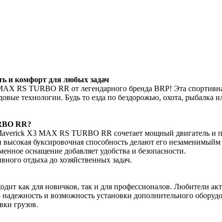
 и комфорт для любых задач
 MAX RS TURBO RR от легендарного бренда BRP! Эта спортивная
едовые технологии. Будь то езда по бездорожью, охота, рыбалка
URBO RR?
Maverick X3 MAX RS TURBO RR сочетает мощный двигатель и пр
 и высокая буксировочная способность делают его незаменимый
менное оснащение добавляет удобства и безопасности.
вного отдыха до хозяйственных задач.
т как для новичков, так и для профессионалов. Любители акти
адежность и возможность установки дополнительного оборудова
вки грузов.