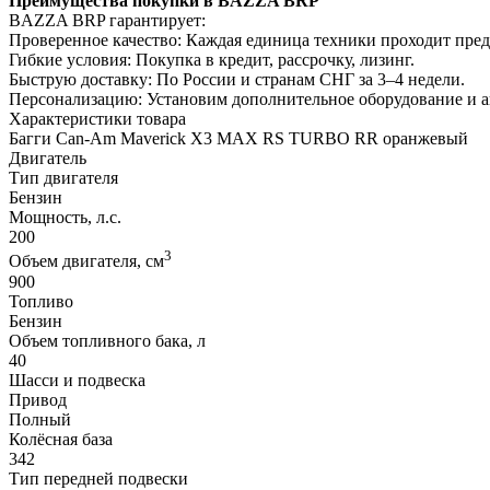
Преимущества покупки в BAZZA BRP
BAZZA BRP гарантирует:
Проверенное качество: Каждая единица техники проходит пре
Гибкие условия: Покупка в кредит, рассрочку, лизинг.
Быструю доставку: По России и странам СНГ за 3–4 недели.
Персонализацию: Установим дополнительное оборудование и 
Характеристики товара
Багги Can-Am Maverick X3 MAX RS TURBO RR оранжевый
Двигатель
Тип двигателя
Бензин
Мощность, л.с.
200
3
Объем двигателя, см
900
Топливо
Бензин
Объем топливного бака, л
40
Шасси и подвеска
Привод
Полный
Колёсная база
342
Тип передней подвески