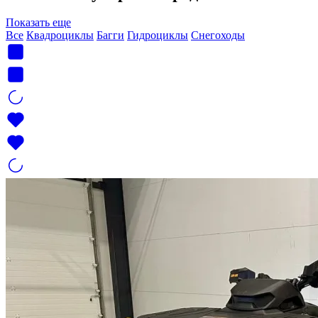
Показать еще
Все
Квадроциклы
Багги
Гидроциклы
Снегоходы