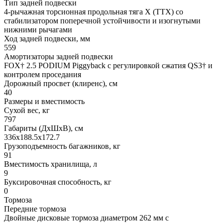
Тип задней подвески
4-рычажная торсионная продольная тяга X (TTX) со
стабилизатором поперечной устойчивости и изогнутыми
нижними рычагами
Ход задней подвески, мм
559
Амортизаторы задней подвески
FOX† 2.5 PODIUM Piggyback с регулировкой сжатия QS3† и
контролем проседания
Дорожный просвет (клиренс), см
40
Размеры и вместимость
Сухой вес, кг
797
Габариты (ДхШхВ), см
336x188.5x172.7
Грузоподъемность багажников, кг
91
Вместимость хранилища, л
9
Буксировочная способность, кг
0
Тормоза
Передние тормоза
Двойные дисковые тормоза диаметром 262 мм с