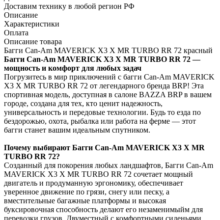
Доставим технику в любой регион РФ
Описание
Характеристики
Оплата
Описание товара
Багги Can-Am MAVERICK X3 X MR TURBO RR 72 красный
Багги Can-Am MAVERICK X3 X MR TURBO RR 72 —
мощность и комфорт для любых задач
Погрузитесь в мир приключений с багги Can-Am MAVERICK
X3 X MR TURBO RR 72 от легендарного бренда BRP! Эта
спортивная модель, доступная в салоне BAZZA BRP в вашем
городе, создана для тех, кто ценит надежность,
универсальность и передовые технологии. Будь то езда по
бездорожью, охота, рыбалка или работа на ферме — этот
багги станет вашим идеальным спутником.
Почему выбирают Багги Can-Am MAVERICK X3 X MR
TURBO RR 72?
Созданный для покорения любых ландшафтов, Багги Can-Am
MAVERICK X3 X MR TURBO RR 72 сочетает мощный
двигатель и продуманную эргономику, обеспечивает
уверенное движение по грязи, снегу или песку, а
вместительные багажные платформы и высокая
буксировочная способность делают его незаменимыйм для
перевозки грузов. Двуместный с комфортными сиденьями