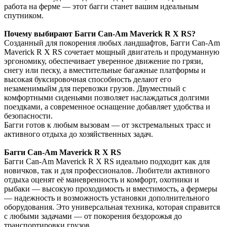
работа на ферме — этот багги станет вашим идеальным
спутником.
Почему выбирают Багги Can-Am Maverick R X RS?
Созданный для покорения любых ландшафтов, Багги Can-Am
Maverick R X RS сочетает мощный двигатель и продуманную
эргономику, обеспечивает уверенное движение по грязи,
снегу или песку, а вместительные багажные платформы и
высокая буксировочная способность делают его
незаменимыйм для перевозки грузов. Двуместный с
комфортными сиденьями позволяет наслаждаться долгими
поездками, а современное оснащение добавляет удобства и
безопасности.
Багги готов к любым вызовам — от экстремальных трасс и
активного отдыха до хозяйственных задач.
Багги Can-Am Maverick R X RS
Багги Can-Am Maverick R X RS идеально подходит как для
новичков, так и для профессионалов. Любители активного
отдыха оценят её маневренность и комфорт, охотники и
рыбаки — высокую проходимость и вместимость, а фермеры
— надежность и возможность установки дополнительного
оборудования. Это универсальная техника, которая справится
с любыми задачами — от покорения бездорожья до
транспортировки грузов.