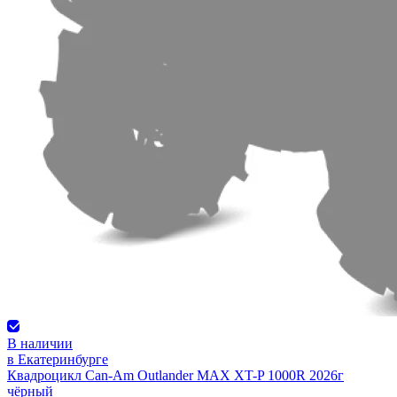
В наличии
в Екатеринбурге
Квадроцикл Can-Am Outlander MAX XT-P 1000R 2026г
чёрный