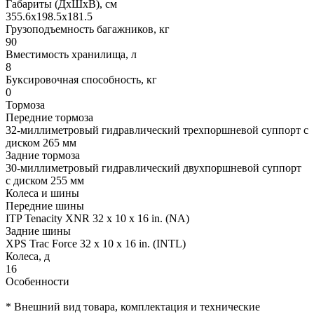
Габариты (ДхШхВ), см
355.6x198.5x181.5
Грузоподъемность багажников, кг
90
Вместимость хранилища, л
8
Буксировочная способность, кг
0
Тормоза
Передние тормоза
32-миллиметровый гидравлический трехпоршневой суппорт с
диском 265 мм
Задние тормоза
30-миллиметровый гидравлический двухпоршневой суппорт
с диском 255 мм
Колеса и шины
Передние шины
ITP Tenacity XNR 32 x 10 x 16 in. (NA)
Задние шины
XPS Trac Force 32 x 10 x 16 in. (INTL)
Колеса, д
16
Особенности
* Внешний вид товара, комплектация и технические