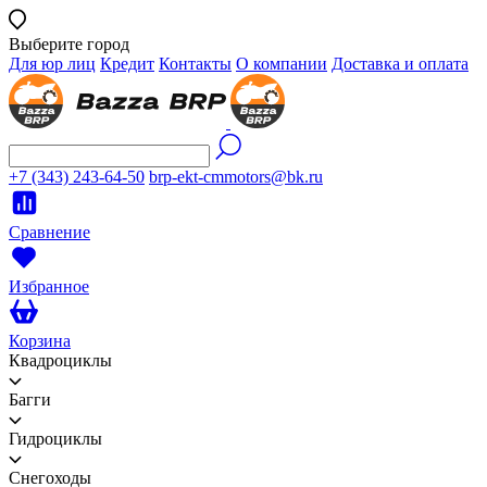
Выберите город
Для юр лиц
Кредит
Контакты
О компании
Доставка и оплата
+7 (343) 243-64-50
brp-ekt-cmmotors@bk.ru
Сравнение
Избранное
Корзина
Квадроциклы
Багги
Гидроциклы
Снегоходы