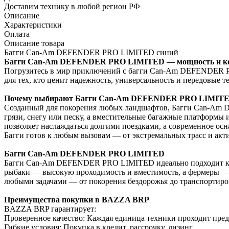
Доставим технику в любой регион РФ
Описание
Характеристики
Оплата
Описание товара
Багги Can-Am DEFENDER PRO LIMITED синий
Багги Can-Am DEFENDER PRO LIMITED — мощность и ко
Погрузитесь в мир приключений с багги Can-Am DEFENDER PR
для тех, кто ценит надежность, универсальность и передовые т
Почему выбирают Багги Can-Am DEFENDER PRO LIMIT
Созданный для покорения любых ландшафтов, Багги Can-Am 
грязи, снегу или песку, а вместительные багажные платформы
позволяет наслаждаться долгими поездками, а современное осн
Багги готов к любым вызовам — от экстремальных трасс и акти
Багги Can-Am DEFENDER PRO LIMITED
Багги Can-Am DEFENDER PRO LIMITED идеально подходит как д
рыбаки — высокую проходимость и вместимость, а фермеры — н
любыми задачами — от покорения бездорожья до транспортиро
Преимущества покупки в BAZZA BRP
BAZZA BRP гарантирует:
Проверенное качество: Каждая единица техники проходит пре
Гибкие условия: Покупка в кредит, рассрочку, лизинг.