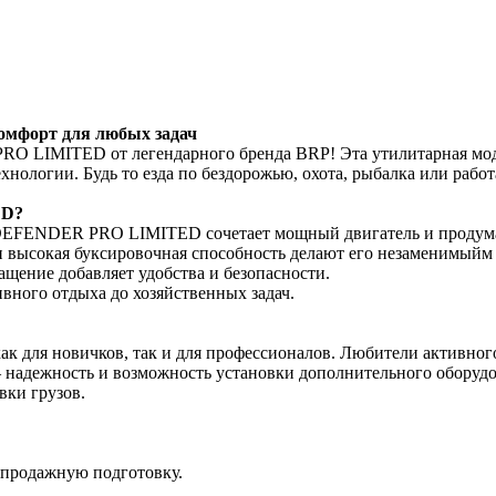
мфорт для любых задач
O LIMITED от легендарного бренда BRP! Эта утилитарная моде
ехнологии. Будь то езда по бездорожью, охота, рыбалка или раб
ED?
DEFENDER PRO LIMITED сочетает мощный двигатель и продуман
 и высокая буксировочная способность делают его незаменимыйм
ащение добавляет удобства и безопасности.
вного отдыха до хозяйственных задач.
ля новичков, так и для профессионалов. Любители активного 
адежность и возможность установки дополнительного оборудова
вки грузов.
дпродажную подготовку.