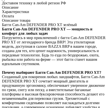
Доставим технику в любой регион РФ
Описание
Характеристики
Оплата
Описание товара
Багги Can-Am DEFENDER PRO XT зелёный
Багги Can-Am DEFENDER PRO XT — мощность и
комфорт для любых задач
Погрузитесь в мир приключений с багги Can-Am DEFENDER
PRO XT от легендарного бренда BRP! Эта утилитарная
модель, доступная в салоне BAZZA BRP в вашем городе,
создана для тех, кто ценит надежность, универсальность и
передовые технологии. Будь то езда по бездорожью, охота,
рыбалка или работа на ферме — этот багги станет вашим
идеальным спутником.
Почему выбирают Багги Can-Am DEFENDER PRO XT?
Созданный для покорения любых ландшафтов, Багги Can-Am
DEFENDER PRO XT сочетает мощный двигатель и
продуманную эргономику, обеспечивает уверенное движение
по грязи, снегу или песку, а вместительные багажные
платформы и высокая буксировочная способность делают его
незаменимыйм для перевозки грузов. Трехметсный с
комфортными сиденьями позволяет наслаждаться долгими
поездками, а современное оснащение добавляет удобства и