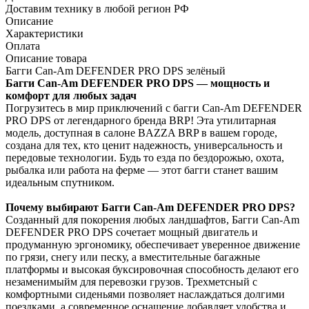
Доставим технику в любой регион РФ
Описание
Характеристики
Оплата
Описание товара
Багги Can-Am DEFENDER PRO DPS зелёный
Багги Can-Am DEFENDER PRO DPS — мощность и
комфорт для любых задач
Погрузитесь в мир приключений с багги Can-Am DEFENDER
PRO DPS от легендарного бренда BRP! Эта утилитарная
модель, доступная в салоне BAZZA BRP в вашем городе,
создана для тех, кто ценит надежность, универсальность и
передовые технологии. Будь то езда по бездорожью, охота,
рыбалка или работа на ферме — этот багги станет вашим
идеальным спутником.
Почему выбирают Багги Can-Am DEFENDER PRO DPS?
Созданный для покорения любых ландшафтов, Багги Can-Am
DEFENDER PRO DPS сочетает мощный двигатель и
продуманную эргономику, обеспечивает уверенное движение
по грязи, снегу или песку, а вместительные багажные
платформы и высокая буксировочная способность делают его
незаменимыйм для перевозки грузов. Трехметсный с
комфортными сиденьями позволяет наслаждаться долгими
поездками, а современное оснащение добавляет удобства и